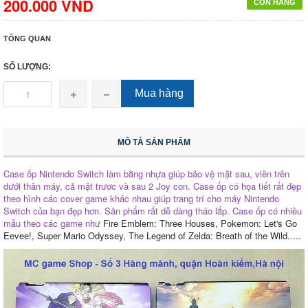
200.000 VND
CÒN HÀNG
TỔNG QUAN
SỐ LƯỢNG:
Mua hàng
MÔ TẢ SẢN PHẨM
Case ốp Nintendo Switch làm bằng nhựa giúp bảo vệ mặt sau, viền trên
dưới thân máy, cả mặt trươc và sau 2 Joy con. Case ốp có họa tiết rất đẹp
theo hình các cover game khác nhau giúp trang trí cho máy Nintendo
Switch của bạn đẹp hơn. Sản phẩm rất dễ dàng tháo lắp. Case ốp có nhiều
mẫu theo các game như
Fire Emblem: Three Houses
,
Pokemon: Let's Go
Eevee!
,
Super Mario Odysse
y,
The Legend of Zelda: Breath of the Wild
.....