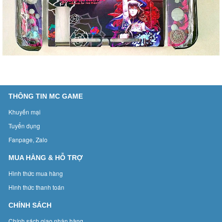
THÔNG TIN MC GAME
Khuyến mại
Tuyển dụng
Fanpage, Zalo
MUA HÀNG & HỖ TRỢ
Hình thức mua hàng
Hình thức thanh toán
CHÍNH SÁCH
Chính sách giao nhận hàng.