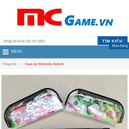
TÌM KIẾM
Mua hàng
MENU
—›
Trang chủ
Case ốp Nintendo Switch.