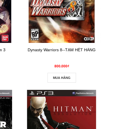
m 3
Dynasty Warriors 8--TẠM HẾT HÀNG
800.000₫
MUA HÀNG