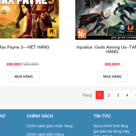
Max Payne 3---HẾT HÀNG
Injustice: Gods Among Us--T
HÀNG
500.000₫
288.000₫
800.000₫
MUA HÀNG
MUA HÀNG
1
2
3
4
Trang:
TRỢ
CHÍNH SÁCH
TIN TỨC
Chính sách giao nhận hàng.
Sony chính thức tăng
giá toàn bộ dòng máy
Chính sách kiểm hàng