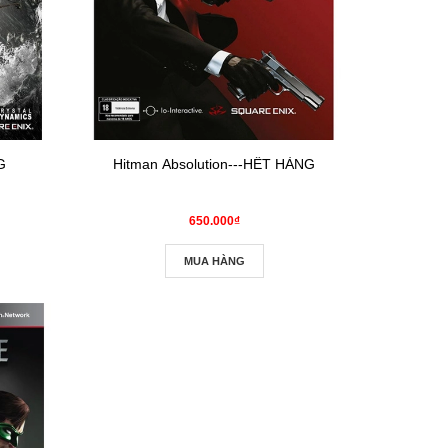
G
Hitman Absolution---HẾT HÀNG
650.000₫
MUA HÀNG