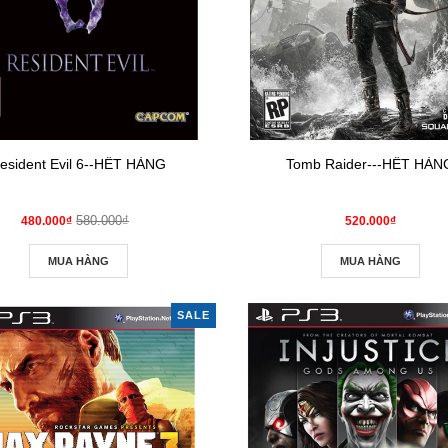
esident Evil 6--HẾT HÀNG
Tomb Raider---HẾT HÀN
580.000₫
480.000₫
520.000₫
MUA HÀNG
MUA HÀNG
SALE