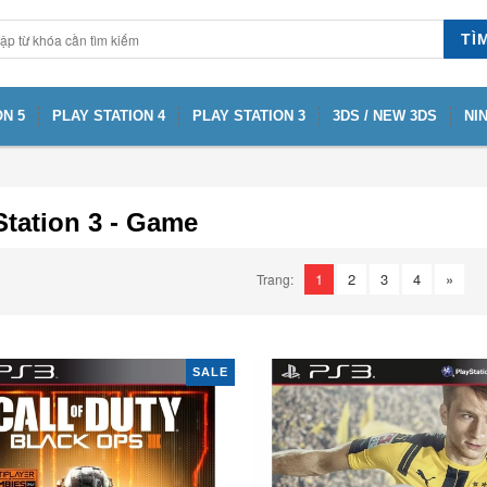
TÌ
N 5
PLAY STATION 4
PLAY STATION 3
3DS / NEW 3DS
NI
Station 3 - Game
1
2
3
4
»
Trang:
SALE