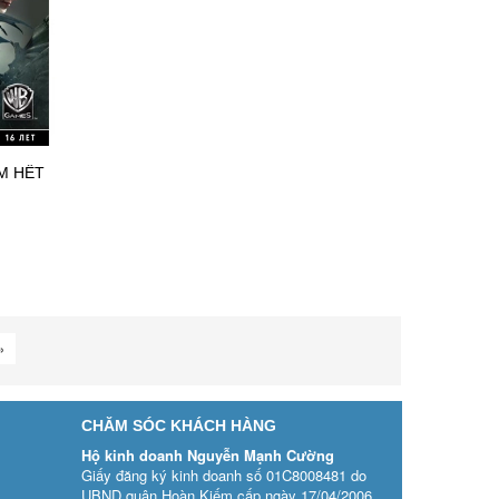
ẠM HẾT
»
CHĂM SÓC KHÁCH HÀNG
Hộ kinh doanh Nguyễn Mạnh Cường
Giấy đăng ký kinh doanh số 01C8008481 do
UBND quận Hoàn Kiếm cấp ngày 17/04/2006