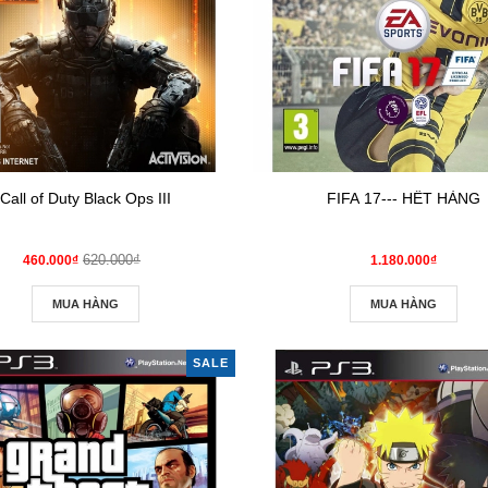
Call of Duty Black Ops III
FIFA 17--- HẾT HÀNG
620.000₫
460.000₫
1.180.000₫
MUA HÀNG
MUA HÀNG
SALE