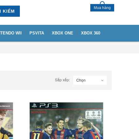
Mua hàng
M KIẾM
NTENDO WII
PSVITA
XBOX ONE
XBOX 360
Sắp xếp:
Chọn