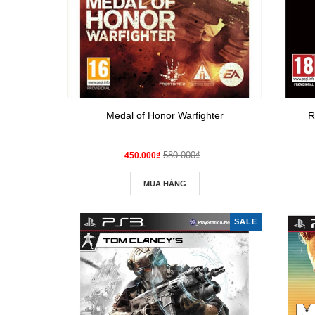
Medal of Honor Warfighter
R
580.000₫
450.000₫
MUA HÀNG
SALE