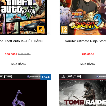
nd Theft Auto V---HẾT HÀNG
Naruto: Ultimate Ninja Stor
690.000₫
360.000₫
780.000₫
MUA HÀNG
MUA HÀNG
SALE