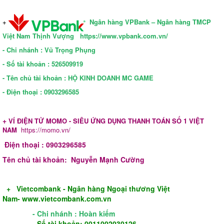
+
Ngân hàng VPBank – Ngân hàng TMCP
Việt Nam Thịnh Vượng
https://www.vpbank.com.vn/
- Chi nhánh : Vũ Trọng Phụng
- Số tài khoản : 526509919
- Tên chủ tài khoản : HỘ KINH DOANH MC GAME
- Điện thoại : 0903296585
+
VÍ ĐIỆN TỬ MOMO - SIÊU ỨNG DỤNG THANH TOÁN SỐ 1 VIỆT
NAM
https://momo.vn/
Điện thoại : 0903296585
Tên chủ tài khoản: Nguyễn Mạnh Cường
+
Vietcombank - Ngân hàng Ngoại thương Việt
Nam-
www.vietcombank.com.vn
- Chi nhánh : Hoàn kiếm
- Số tài khoản: 0011002030126