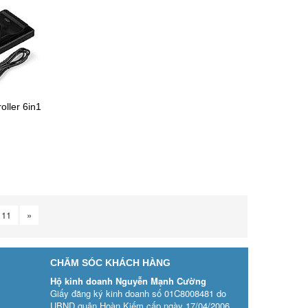
oller 6in1
11
»
CHĂM SÓC KHÁCH HÀNG
Hộ kinh doanh Nguyễn Mạnh Cường
Giấy đăng ký kinh doanh số 01C8008481 do
UBND quận Hoàn Kiếm cấp ngày 17/04/2006