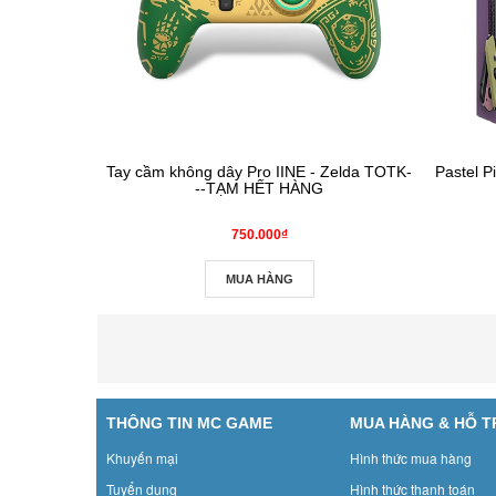
Tay cầm không dây Pro IINE - Zelda TOTK-
Pastel P
--TẠM HẾT HÀNG
750.000₫
MUA HÀNG
THÔNG TIN MC GAME
MUA HÀNG & HỖ 
Khuyến mại
Hình thức mua hàng
Tuyển dụng
Hình thức thanh toán