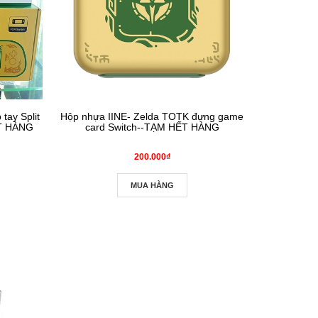
tay Split
Hộp nhựa IINE- Zelda TOTK đựng game
T HÀNG
card Switch--TẠM HẾT HÀNG
200.000₫
MUA HÀNG