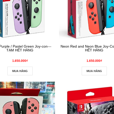
Purple / Pastel Green Joy-con---
Neon Red and Neon Blue Joy‑C
TẠM HẾT HÀNG
HẾT HÀNG
1.650.000₫
1.650.000₫
MUA HÀNG
MUA HÀNG