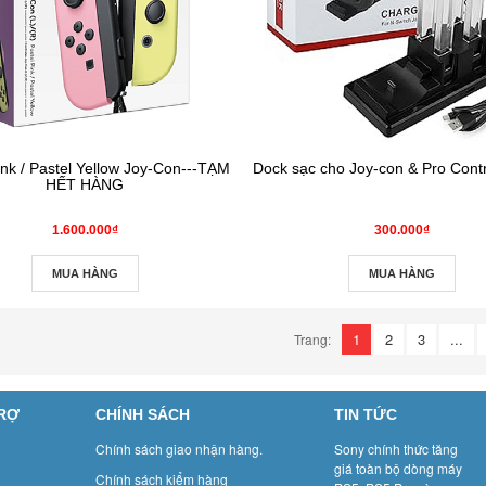
ink / Pastel Yellow Joy‑Con---TẠM
Dock sạc cho Joy-con & Pro Contr
HẾT HÀNG
1.600.000₫
300.000₫
MUA HÀNG
MUA HÀNG
1
2
3
...
Trang:
TRỢ
CHÍNH SÁCH
TIN TỨC
Chính sách giao nhận hàng.
Sony chính thức tăng
giá toàn bộ dòng máy
Chính sách kiểm hàng