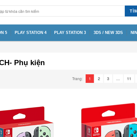
TÌ
N 5
PLAY STATION 4
PLAY STATION 3
3DS / NEW 3DS
NI
CH- Phụ kiện
1
2
3
...
11
Trang: