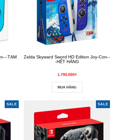
on---TẠM
Zelda Skyward Sword HD Edition Joy‑Con--
-HẾT HÀNG
1.790.000₫
MUA HÀNG
SALE
SALE