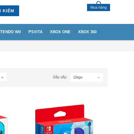
Mua hàng
M KIẾM
NTENDO WII
PSVITA
XBOX ONE
XBOX 360
»
Sắp xếp:
Chọn