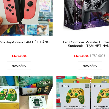
 Pink Joy‑Con--- TẠM HẾT HÀNG
Pro Controller Monster Hunter Rise
Sunbreak---TẠM HẾT HÀ
1.780.000₫
1.600.000₫
1.690.000₫
MUA HÀNG
MUA HÀNG