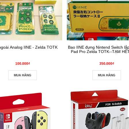
goài Analog IINE - Zelda TOTK
Bao IINE đựng Nintend Switch lắp 
Pad Pro Zelda TOTK--TẠM HẾ
100.000₫
350.000₫
MUA HÀNG
MUA HÀNG