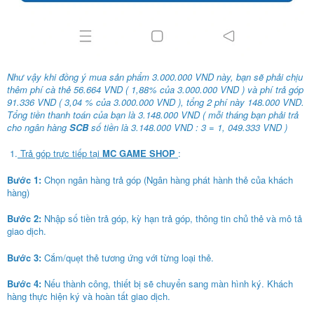
Như vậy khi đồng ý mua sản phẩm 3.000.000 VND này, bạn sẽ phải chịu
thêm phí cà thẻ 56.664 VND ( 1,88% của 3.000.000 VND ) và phí trả góp
91.336 VND ( 3,04 % của 3.000.000 VND ), tổng 2 phí này 148.000 VND.
Tổng tiền thanh toán của bạn là 3.148.000 VND ( mỗi tháng bạn phải trả
cho ngân hàng
SCB
số tiền là 3.148.000 VND : 3 = 1, 049.333 VND )
1.
Trả góp trực tiếp tại
MC GAME SHOP
:
Bước 1:
Chọn ngân hàng trả góp (Ngân hàng phát hành thẻ của khách
hàng)
Bước 2:
Nhập số tiền trả góp, kỳ hạn trả góp, thông tin chủ thẻ và mô tả
giao dịch.
Bước 3:
Cắm/quẹt thẻ tương ứng với từng loại thẻ.
Bước 4:
Nếu thành công, thiết bị sẽ chuyển sang màn hình ký. Khách
hàng thực hiện ký và hoàn tất giao dịch.