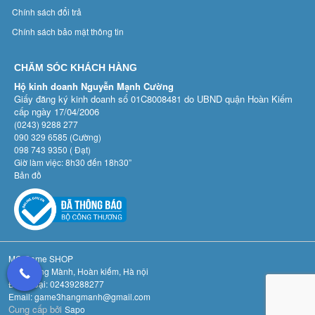
Chính sách đổi trả
Chính sách bảo mật thông tin
CHĂM SÓC KHÁCH HÀNG
Hộ kinh doanh Nguyễn Mạnh Cường
Giấy đăng ký kinh doanh số 01C8008481 do UBND quận Hoàn Kiếm
cấp ngày 17/04/2006
(0243) 9288 277
090 329 6585 (Cường)
098 743 9350 ( Đạt)
Giờ làm việc: 8h30 đến 18h30”
Bản đồ
MC Game SHOP
Số 3 Hàng Mành, Hoàn kiếm, Hà nội
Điệnthoại: 02439288277
Email: game3hangmanh@gmail.com
Cung cấp bởi
Sapo