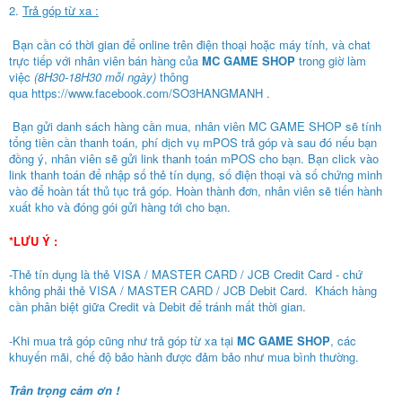
2.
Trả góp từ xa :
Bạn cần có thời gian để online trên điện thoại hoặc máy tính, và chat
trực tiếp với nhân viên bán hàng của
MC GAME SHOP
trong giờ làm
việc
(8H30-18H30 mỗi ngày)
thông
qua https://www.facebook.com/SO3HANGMANH .
Bạn gửi danh sách hàng cần mua, nhân viên MC GAME SHOP sẽ tính
tổng tiền cần thanh toán, phí dịch vụ mPOS trả góp và sau đó nếu bạn
đồng ý, nhân viên sẽ gửi link thanh toán mPOS cho bạn. Bạn click vào
link thanh toán để nhập số thẻ tín dụng, số điện thoại và số chứng minh
vào để hoàn tất thủ tục trả góp. Hoàn thành đơn, nhân viên sẽ tiến hành
xuất kho và đóng gói gửi hàng tới cho bạn.
*LƯU Ý :
-Thẻ tín dụng là thẻ VISA / MASTER CARD / JCB Credit Card - chứ
không phải thẻ VISA / MASTER CARD / JCB Debit Card. Khách hàng
cần phân biệt giữa Credit và Debit để tránh mất thời gian.
-Khi mua trả góp cũng như trả góp từ xa tại
MC GAME SHOP
, các
khuyến mãi, chế độ bảo hành được đảm bảo như mua bình thường.
Trân trọng cảm ơn !