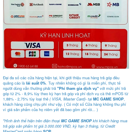
Đại đa số các cửa hàng hiện tại, khi giới thiệu mua hàng trả góp đều
quảng cáo là
lãi suất 0%
. Tuy nhiên không có gì là miễn phí, thực tế
người dùng vẫn thường phải trả
"Phí tham gia dịch vụ"
với mức phí trả
góp từ 2% - 8,9% tùy theo kỳ hạn trả góp và phí dịch vụ cà thẻ mPOS từ
1,88% - 2,75% tùy loại thẻ
( VISA, Master Card)- tại
MC GAME SHOP
,
khách hàng cũng chịu phí như vậy. ( Có một số Cửa hàng không thu phí
vì giá sản phẩm của họ niêm yết đã bao gồm phí rồi... )
*
Hình ảnh thể hiện trên điện thoại
MC GAME SHOP
khi khách hàng mua
trả góp sản phẩm trị giá 3.000.000 VND, kỳ hạn 3 tháng, từ Credit
MasterCard ngân hàng
SCB
: