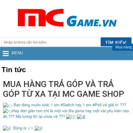
TÌM KIẾM
Mua hàng
MENU
Tin tức
MUA HÀNG TRẢ GÓP VÀ TRẢ
GÓP TỪ XA TẠI MC GAME SHOP
Bạn đang muốn rước 1 em
#Switch
hay 1 em
#Ps5
về giải trí ???
Hay đơn giản hơn chỉ là một vài đĩa game hay một vài phụ kiên nào
đó.??? Mà lương thì lại chưa về ???
Đừng lo >”<