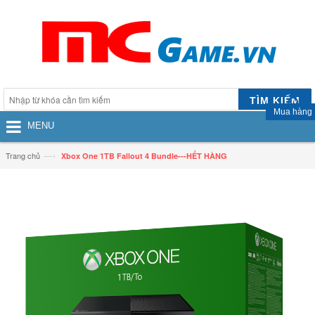
TÌM KIẾM
Mua hàng
MENU
—›
Trang chủ
Xbox One 1TB Fallout 4 Bundle---HẾT HÀNG