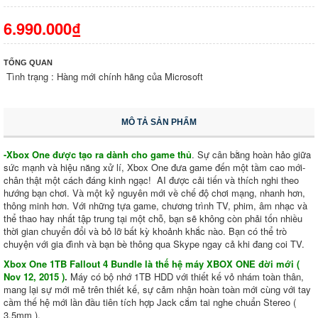
6.990.000₫
TỔNG QUAN
Tình trạng : Hàng mới chính hãng của Microsoft
MÔ TẢ SẢN PHẨM
-Xbox One được tạo ra dành cho game thủ
. Sự cân bằng hoàn hảo giữa
sức mạnh và hiệu năng xử lí, Xbox One đưa game đến một tầm cao mới-
chân thật một cách đáng kinh ngạc! AI được cải tiến và thích nghi theo
hướng bạn chơi. Và một kỷ nguyên mới về chế độ chơi mạng, nhanh hơn,
thông minh hơn. Với những tựa game, chương trình TV, phim, âm nhạc và
thể thao hay nhất tập trung tại một chỗ, bạn sẽ không còn phải tốn nhiều
thời gian chuyển đổi và bỏ lỡ bất kỳ khoảnh khắc nào. Bạn có thể trò
chuyện với gia đình và bạn bè thông qua Skype ngay cả khi đang coi TV.
Xbox One 1TB Fallout 4 Bundle​ là thế hệ máy XBOX ONE đời mới (
Nov 12, 2015 )
.
Máy có bộ nhớ 1TB HDD với thiết kế vỏ nhám toàn thân,
mang lại sự mới mẻ trên thiết kế, sự cảm nhận hoàn toàn mới cùng với tay
cầm thế hệ mới lần đầu tiên tích hợp Jack cắm tai nghe chuẩn Stereo (
3.5mm ).