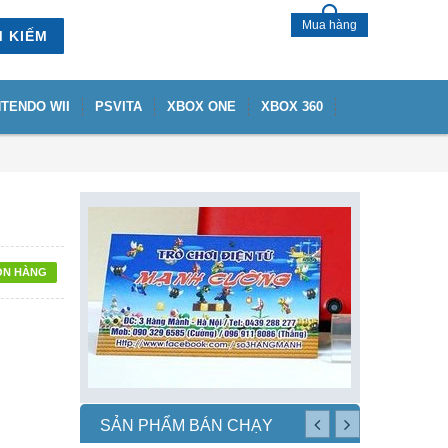
Mua hàng
M KIẾM
NTENDO WII
PSVITA
XBOX ONE
XBOX 360
ÒN HÀNG
SẢN PHẨM BÁN CHẠY