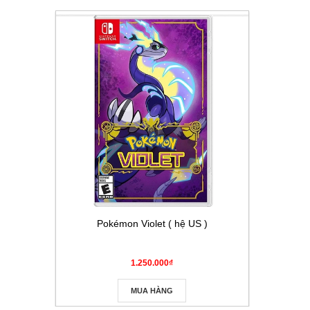
Pokémon Violet ( hệ US )
Thẻ Pokém
Masque
1.250.000₫
MUA HÀNG