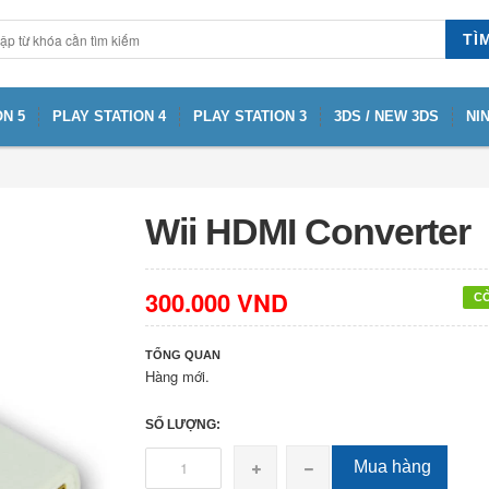
TÌ
N 5
PLAY STATION 4
PLAY STATION 3
3DS / NEW 3DS
NI
Wii HDMI Converter
300.000 VND
C
TỔNG QUAN
Hàng mới.
SỐ LƯỢNG:
Mua hàng