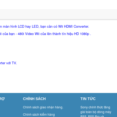
rên màn hình LCD hay LED, bạn cần có Wii HDMI Converter.
i của bạn - 480i Video Wii của lên thành tín hiệu HD 1080p .
.
ter với TV.
TRỢ
CHÍNH SÁCH
TIN TỨC
Chính sách giao nhận hàng.
Sony chính thức tăng
giá toàn bộ dòng máy
Chính sách kiểm hàng
PS5, PS5 Pro và