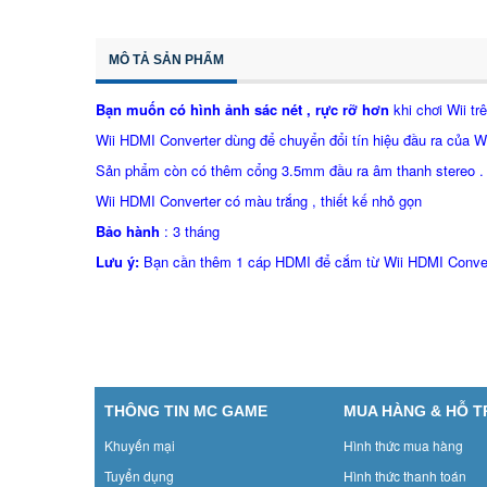
MÔ TẢ SẢN PHẨM
Bạn muốn có hình ảnh sác nét , rực rỡ hơn
khi chơi Wii t
Wii HDMI Converter dùng để chuyển đổi tín hiệu đầu ra của Wi
Sản phẩm còn có thêm cổng 3.5mm đầu ra âm thanh stereo 
Wii HDMI Converter có màu trắng , thiết kế nhỏ gọn
Bảo hành
: 3 tháng
Lưu ý:
Bạn cần thêm 1 cáp HDMI để cắm từ Wii HDMI Conver
THÔNG TIN MC GAME
MUA HÀNG & HỖ 
Khuyến mại
Hình thức mua hàng
Tuyển dụng
Hình thức thanh toán