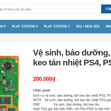
TÌ
N 5
PLAY STATION 4
PLAY STATION 3
3DS / NEW 3DS
NI
Vệ sinh, bảo dưỡng,
keo tản nhiệt PS4, P
200.000₫
TỔNG QUAN
Dịch vụ vệ sinh, bảo dưỡng, bôi keo tản nhiệt PS3, 
NOTE : Vệ sinh, bảo dưỡng, bôi keo tản nhiệt PS3 gi
VND Vệ sinh, bảo dưỡng, bôi keo tản
nhiệt PS4 giá 200,000 VND, với PS4 PRO là 250