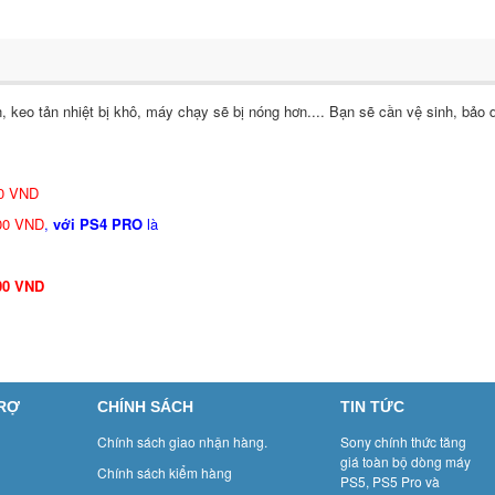
, keo tản nhiệt bị khô, máy chạy sẽ bị nóng hơn.... Bạn sẽ cần vệ sinh, bảo 
0 VND
00 VND
,
với PS4 PRO
là
00 VND
TRỢ
CHÍNH SÁCH
TIN TỨC
Chính sách giao nhận hàng.
Sony chính thức tăng
giá toàn bộ dòng máy
Chính sách kiểm hàng
PS5, PS5 Pro và