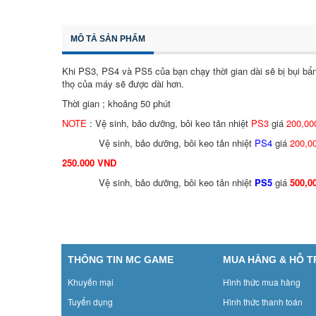
MÔ TẢ SẢN PHẨM
Khi PS3, PS4 và PS5 của bạn chạy thời gian dài sẽ bị bụi bẩn
thọ của máy sẽ được dài hơn.
Thời gian ; khoảng 50 phút
NOTE
: Vệ sinh, bảo dưỡng, bôi keo tản nhiệt
PS3
giá
200,00
Vệ sinh, bảo dưỡng, bôi keo tản nhiệt
PS4
giá
200,0
250.000 VND
Vệ sinh, bảo dưỡng, bôi keo tản nhiệt
PS5
giá
500,0
THÔNG TIN MC GAME
MUA HÀNG & HỖ 
Khuyến mại
Hình thức mua hàng
Tuyển dụng
Hình thức thanh toán