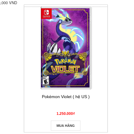
0,000 VND
Pokémon Violet ( hệ US )
Thẻ Pokém
Masque
1.250.000₫
MUA HÀNG