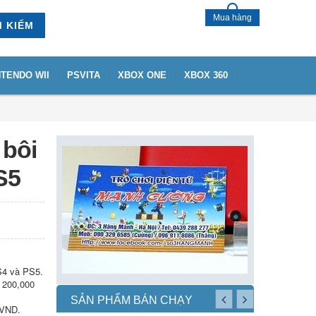
Mua hàng
M KIẾM
NTENDO WII
PSVITA
XBOX ONE
XBOX 360
 bôi
S5
PS4 và PS5.
á 200,000
SẢN PHẨM BÁN CHẠY
.000 VND.