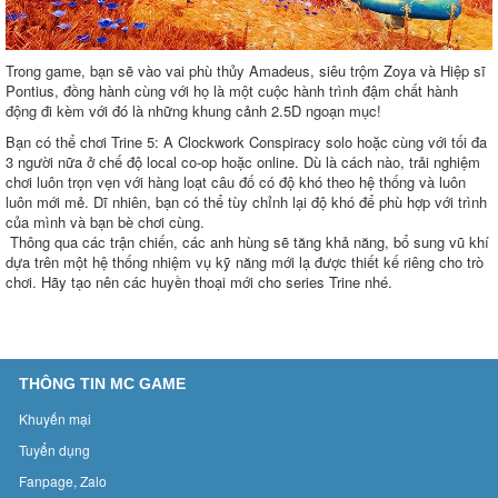
Trong game, bạn sẽ vào vai phù thủy Amadeus, siêu trộm Zoya và Hiệp sĩ
Pontius, đồng hành cùng với họ là một cuộc hành trình đậm chất hành
động đi kèm với đó là những khung cảnh 2.5D ngoạn mục!
Bạn có thể chơi Trine 5: A Clockwork Conspiracy solo hoặc cùng với tối đa
3 người nữa ở chế độ local co-op hoặc online. Dù là cách nào, trải nghiệm
chơi luôn trọn vẹn với hàng loạt câu đố có độ khó theo hệ thống và luôn
luôn mới mẻ. Dĩ nhiên, bạn có thể tùy chỉnh lại độ khó để phù hợp với trình
của mình và bạn bè chơi cùng.
Thông qua các trận chiến, các anh hùng sẽ tăng khả năng, bổ sung vũ khí
dựa trên một hệ thống nhiệm vụ kỹ năng mới lạ được thiết kế riêng cho trò
chơi. Hãy tạo nên các huyền thoại mới cho series Trine nhé.
THÔNG TIN MC GAME
Khuyến mại
Tuyển dụng
Fanpage, Zalo