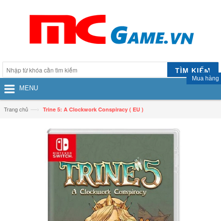
TÌM KIẾM
Mua hàng
MENU
—›
Trang chủ
Trine 5: A Clockwork Conspiracy ( EU )