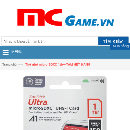
TÌM KIẾM
Mua hàng
MENU
—›
Trang chủ
Thẻ nhớ micro SDXC 1tb---TẠM HẾT HÀNG