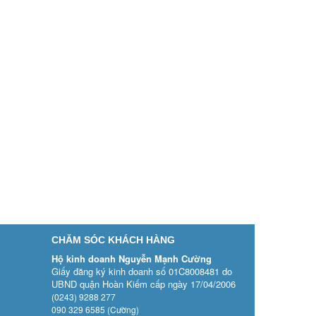
CHĂM SÓC KHÁCH HÀNG
Hộ kinh doanh Nguyễn Mạnh Cường
Giấy đăng ký kinh doanh số 01C8008481 do
UBND quận Hoàn Kiếm cấp ngày 17/04/2006
(0243) 9288 277
090 329 6585 (Cường)