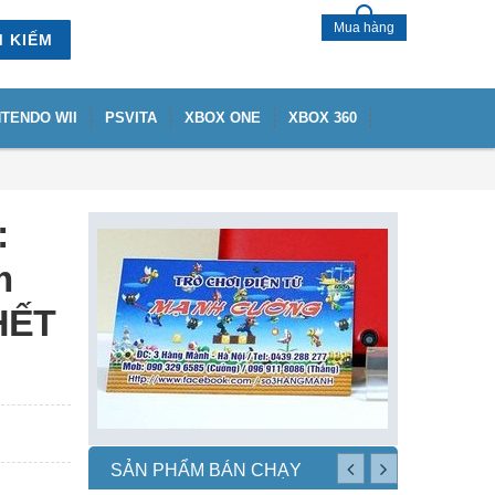
Mua hàng
M KIẾM
NTENDO WII
PSVITA
XBOX ONE
XBOX 360
:
m
-HẾT
SẢN PHẨM BÁN CHẠY