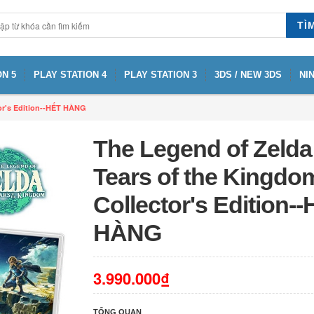
TÌ
N 5
PLAY STATION 4
PLAY STATION 3
3DS / NEW 3DS
NI
or's Edition--HẾT HÀNG
The Legend of Zelda
Tears of the Kingdo
Collector's Edition-
HÀNG
3.990.000₫
TỔNG QUAN