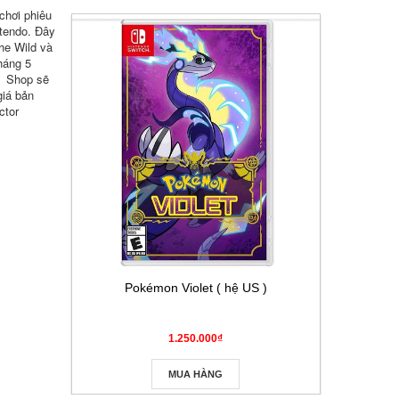
chơi phiêu
ntendo. Đây
the Wild và
tháng 5
t- Shop sẽ
giá bản
ctor
Pokémon Violet ( hệ US )
Thẻ Pokém
Masque
1.250.000₫
MUA HÀNG