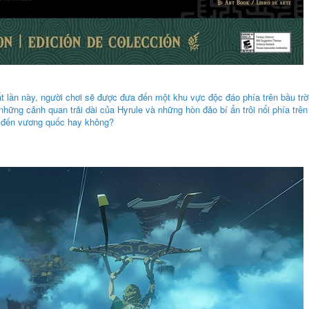
t lần này, người chơi sẽ được đưa đến một khu vực độc đáo phía trên bầu tr
ững cảnh quan trải dài của Hyrule và những hòn đảo bí ẩn trôi nổi phía trên 
a đến vương quốc hay không?