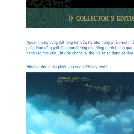
...
Ngoài những vùng đất rộng lớn của Hyrule, trong phần mới nhấ
phá! Bạn sẽ quyết định con đường của riêng mình thông qua nh
năng lực mới của
Link
để chống lại thế lực tà ác đang đe dọ
Hãy bắt đầu cuộc phiêu lưu vào 12/5 này nhé !