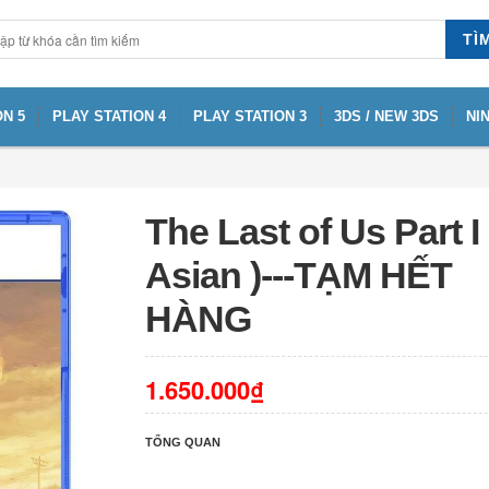
TÌ
N 5
PLAY STATION 4
PLAY STATION 3
3DS / NEW 3DS
NI
The Last of Us Part I 
Asian )---TẠM HẾT
HÀNG
1.650.000₫
TỔNG QUAN