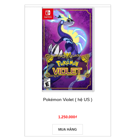
Pokémon Violet ( hệ US )
Thẻ Pokém
Masque
1.250.000₫
MUA HÀNG