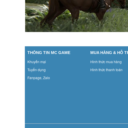
THÔNG TIN MC GAME
MUA HÀNG & HỖ 
Khuyến mại
Hình thức mua hàng
Tuyển dụng
Hình thức thanh toán
Fanpage, Zalo