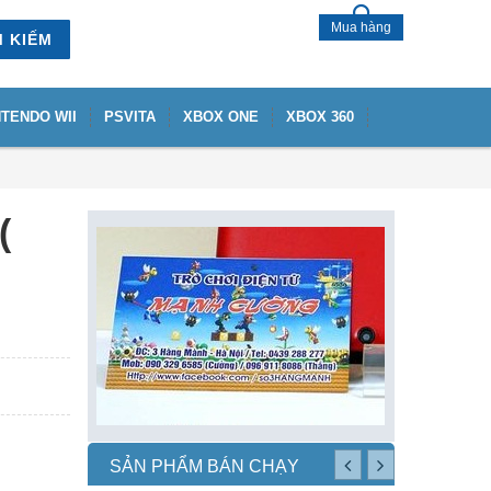
Mua hàng
M KIẾM
NTENDO WII
PSVITA
XBOX ONE
XBOX 360
(
SẢN PHẨM BÁN CHẠY