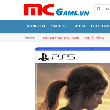
TRANG CHỦ
SWITCH 2
SWITCH
PLAYSTATIO
—›
Trang chủ
The Last of Us Part I ( Asian )---TẠM HẾT HÀNG