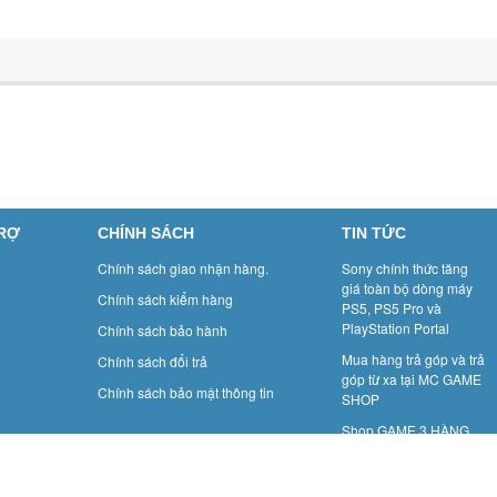
TRỢ
CHÍNH SÁCH
TIN TỨC
Chính sách giao nhận hàng.
Sony chính thức tăng
giá toàn bộ dòng máy
Chính sách kiểm hàng
PS5, PS5 Pro và
PlayStation Portal
Chính sách bảo hành
Mua hàng trả góp và trả
Chính sách đổi trả
góp từ xa tại MC GAME
Chính sách bảo mật thông tin
SHOP
Shop GAME 3 HÀNG
MÀNH: GAME BOY- Một
thời để nhớ.