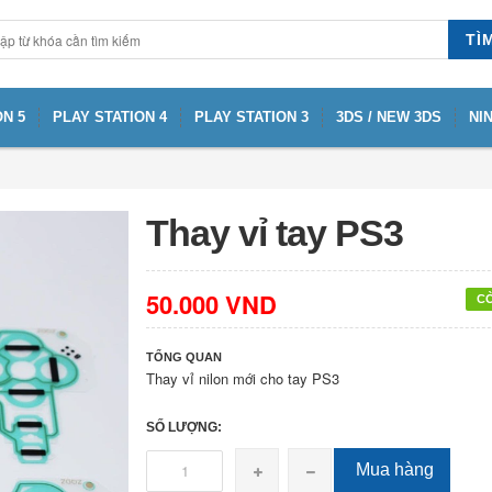
TÌ
N 5
PLAY STATION 4
PLAY STATION 3
3DS / NEW 3DS
NI
Thay vỉ tay PS3
50.000 VND
C
TỔNG QUAN
Thay vỉ nilon mới cho tay PS3
SỐ LƯỢNG:
Mua hàng