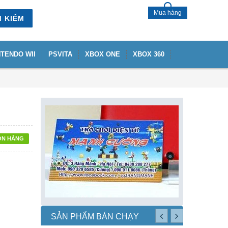
Mua hàng
M KIẾM
NTENDO WII
PSVITA
XBOX ONE
XBOX 360
ÒN HÀNG
SẢN PHẨM BÁN CHẠY