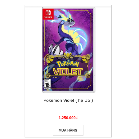
Pokémon Violet ( hệ US )
Thẻ Pokém
Masque
1.250.000₫
MUA HÀNG