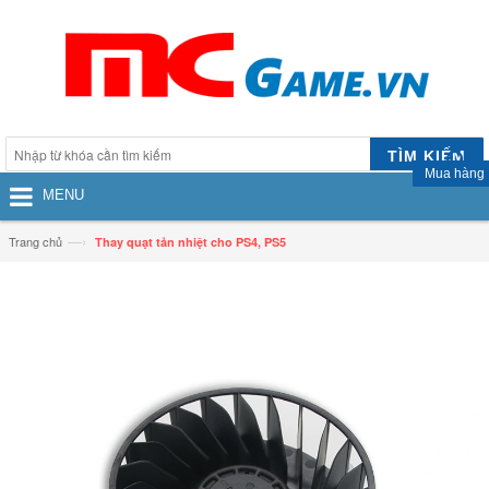
TÌM KIẾM
Mua hàng
MENU
—›
Trang chủ
Thay quạt tản nhiệt cho PS4, PS5