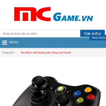
TÌM KIẾM
Mua hàng
MENU
—›
Trang chủ
Tay Xbox 360 không dây hàng 2nd hand.