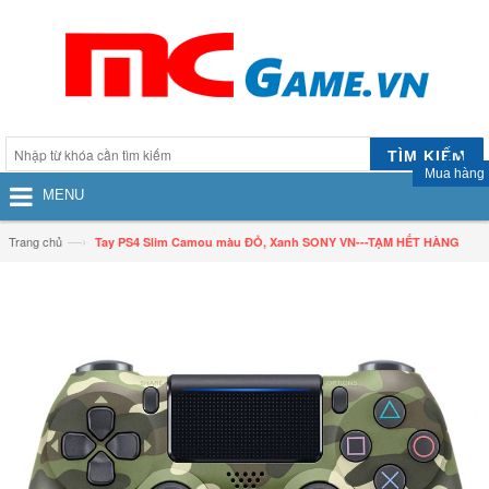
TÌM KIẾM
Mua hàng
MENU
—›
Trang chủ
Tay PS4 Slim Camou màu ĐỎ, Xanh SONY VN---TẠM HẾT HÀNG