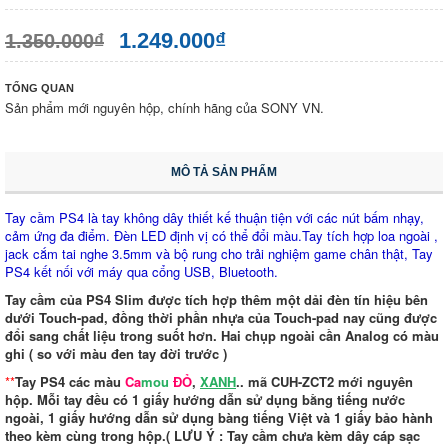
1.249.000₫
1.350.000₫
TỔNG QUAN
Sản phẩm mới nguyên hộp, chính hãng của SONY VN.
MÔ TẢ SẢN PHẨM
Tay cầm PS4 là tay không dây thiết kế thuận tiện với các nút bấm nhạy,
cảm ứng đa điểm. Đèn LED định vị có thể đổi màu.Tay tích hợp loa ngoài ,
jack cắm tai nghe 3.5mm và bộ rung cho trải nghiệm game chân thật, Tay
PS4 kết nối với máy qua cổng USB, Bluetooth.
Tay cầm của PS4 Slim được tích hợp thêm một dải đèn tín hiệu bên
dưới Touch-pad, đồng thời phần nhựa của Touch-pad nay cũng được
đổi sang chất liệu trong suốt hơn. Hai chụp ngoài cần Analog có màu
ghi ( so với màu đen tay đời trước )
**
Tay PS4 các màu
Ca
mou
ĐỎ
,
XANH
.. mã CUH-ZCT2 mới nguyên
hộp.
Mỗi tay đều có 1 giấy hướng dẫn sử dụng bằng tiếng nước
ngoài, 1 giấy hướng dẫn sử dụng bàng tiếng Việt và 1 giấy bảo hành
theo kèm cùng trong hộp.( LƯU Ý : Tay cầm chưa kèm dây cáp sạc