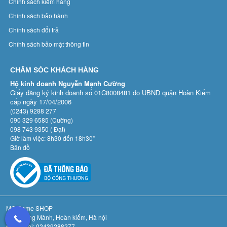
Chính sách kiểm hàng
Chính sách bảo hành
Chính sách đổi trả
Chính sách bảo mật thông tin
CHĂM SÓC KHÁCH HÀNG
Hộ kinh doanh Nguyễn Mạnh Cường
Giấy đăng ký kinh doanh số 01C8008481 do UBND quận Hoàn Kiếm
cấp ngày 17/04/2006
(0243) 9288 277
090 329 6585 (Cường)
098 743 9350 ( Đạt)
Giờ làm việc: 8h30 đến 18h30”
Bản đồ
MC Game SHOP
Số 3 Hàng Mành, Hoàn kiếm, Hà nội
Điệnthoại: 02439288277