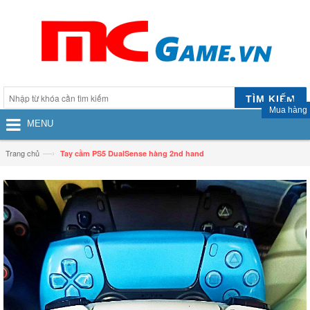
TÌM KIẾM
Mua hàng
MENU
—›
Trang chủ
Tay cầm PS5 DualSense hàng 2nd hand