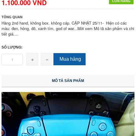
1.100.000 VND
CÒN HÀNG
TỔNG QUAN
Hàng 2nd hand, không box. không cáp. CẬP NHẬT 25/11- Hiện có các
màu: đen, hồng, đỏ, xanh tím, god of war...Mời xem Mô tả sản phẩm và chi
tiết giá....
SỐ LƯỢNG:
Mua hàng
MÔ TẢ SẢN PHẨM