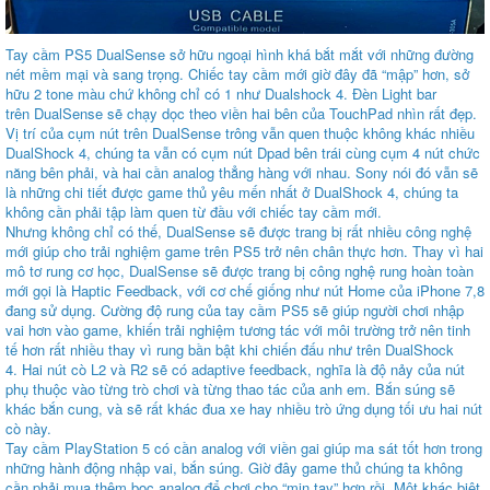
Tay cầm PS5 DualSense sở hữu ngoại hình khá bắt mắt với những đường
nét mềm mại và sang trọng. Chiếc tay cầm mới giờ đây đã “mập” hơn, sở
hữu 2 tone màu chứ không chỉ có 1 như Dualshock 4. Đèn Light bar
trên DualSense sẽ chạy dọc theo viền hai bên của TouchPad nhìn rất đẹp.
Vị trí của cụm nút trên DualSense trông vẫn quen thuộc không khác nhiều
DualShock 4, chúng ta vẫn có cụm nút Dpad bên trái cùng cụm 4 nút chức
năng bên phải, và hai cần analog thẳng hàng với nhau. Sony nói đó vẫn sẽ
là những chi tiết được game thủ yêu mến nhất ở DualShock 4, chúng ta
không cần phải tập làm quen từ đầu với chiếc tay cầm mới.
Nhưng không chỉ có thế, DualSense sẽ được trang bị rất nhiều công nghệ
mới giúp cho trải nghiệm game trên PS5 trở nên chân thực hơn. Thay vì hai
mô tơ rung cơ học, DualSense sẽ được trang bị công nghệ rung hoàn toàn
mới gọi là Haptic Feedback, với cơ chế giống như nút Home của iPhone 7,8
đang sử dụng. Cường độ rung của tay cầm PS5 sẽ giúp người chơi nhập
vai hơn vào game, khiến trải nghiệm tương tác với môi trường trở nên tinh
tế hơn rất nhiều thay vì rung bần bật khi chiến đấu như trên DualShock
4. Hai nút cò L2 và R2 sẽ có adaptive feedback, nghĩa là độ nảy của nút
phụ thuộc vào từng trò chơi và từng thao tác của anh em. Bắn súng sẽ
khác bắn cung, và sẽ rất khác đua xe hay nhiều trò ứng dụng tối ưu hai nút
cò này.
Tay cầm PlayStation 5 có cần analog với viền gai giúp ma sát tốt hơn trong
những hành động nhập vai, bắn súng. Giờ đây game thủ chúng ta không
cần phải mua thêm bọc analog để chơi cho “mịn tay” hơn rồi.
Một khác biệt