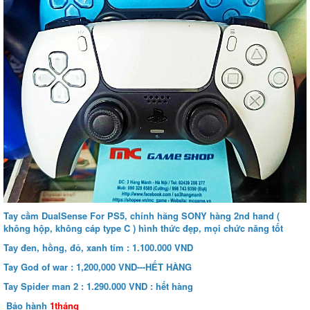
Tay cầm DualSense For PS5, chính hãng SONY hàng 2nd hand (
không hộp, không cáp type C ) hình thức đẹp, mọi chức năng tốt
Tay đen, hồng, đỏ, xanh tím : 1.100.000 VND
Tay God of war : 1,200,000 VND---HẾT HÀNG
Tay Spider man 2 : 1.290.000 VND : hết hàng
Bảo hành
1tháng