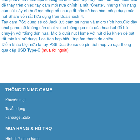
dễ thấy trên chiếc tay cầm mới nữa chính là nút “Create”, những tính năng
của nút này chưa được công bố nhưng ắt hẳn sẽ bao hàm công dụng của
nút Share vốn rất hữu dụng trên Dualshock 4.
Tay cầm PS5 cũng sẽ có Jack 3.5 cắm tai nghe và micro tích hợp.Giờ đây
chơi game sẽ không cần chat voice thông qua mic của headset để trò
chuyện với “đồng đội” nữa. Mic ở dưới nút Home với nút điều khiển để bật
tắt mic khi sử dụng. Loa tích hợp hiệu ứng âm thanh đa chiều.
Điểm khác biệt nữa là tay PS5 DualSense có pin tích hợp
và sạc thông
qua
cáp
USB Type-C
(
mua rời ngoài)
THÔNG TIN MC GAME
Khuyến mại
Tuyển dụng
Fanpage, Zalo
MUA HÀNG & HỖ TRỢ
Hình thức mua hàng