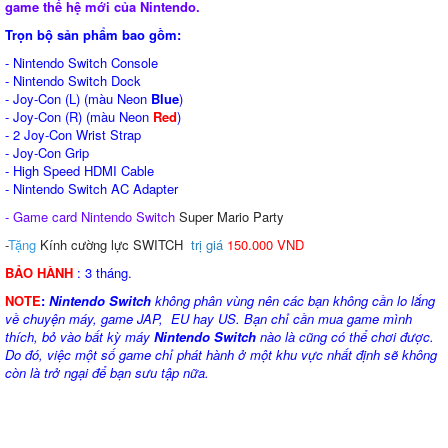
game thế hệ mới của Nintendo.
Trọn bộ sản phẩm bao gồm:
- Nintendo Switch Console
- Nintendo Switch Dock
- Joy‑Con (L) (màu Neon
Blue
)
- Joy‑Con (R) (màu Neon
Red
)
- 2 Joy‑Con Wrist Strap
- Joy‑Con Grip
- High Speed HDMI Cable
- Nintendo Switch AC Adapter
- Game card Nintendo Switch
Super Mario Party
-
Tặng
Kính cường lực SWITCH
trị giá
150.000 VND
BẢO HÀNH
: 3 tháng.
NOTE
:
Nintendo Switch
không phân vùng nên các bạn không cần lo lắng
về chuyện máy, game JAP, EU hay US. Bạn chỉ cần mua game mình
thích, bỏ vào bất kỳ máy
Nintendo Switch
nào là cũng có thể chơi được.
Do đó, việc một số game chỉ phát hành ở một khu vực nhất định sẽ không
còn là trở ngại để bạn sưu tập nữa.