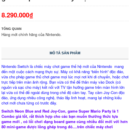
8.290.000₫
TỔNG QUAN
Hàng mới chính hãng của Nintendo.
MÔ TẢ SẢN PHẨM
Nintendo Switch là chiếc máy chơi game thế hệ mới của Nintendo mang
đến một cuộc cách mạng thực sự. Máy có khả năng “biến hình” độc đáo,
vừa cho phép game thủ chơi game mọi lúc mọi nơi khi di chuyển, hoặc chơi
trực tiếp trên màn ảnh rộng.
Bạn vừa có thể để thân máy vào Dock (có
nguồn và sạc cho máy) kết nối với TV tận hưởng game trên màn hình lớn
lại vừa có thể để ngoài dùng trong chế độ cầm tay. Tay cầm Joy-Con độc
đáo, ứng dụng nhiều công nghệ, tháo lắp linh hoạt, mang lại những kiểu
chơi mới chưa từng có trước đây.
Switch Neon Blue and Red Joy‑Con, game
Super Mario Party
là 1
Combo giá tốt, rất thích hợp cho các bạn muốn thưởng thức tựa
game mới , có lối chơi dạng board game cùng nhiều đổi mới với hơn
80 mini-game được lồng ghép trong đó....trên chiếc máy chơi