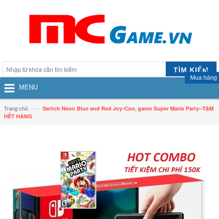
TÌM KIẾM
Mua hàng
MENU
—›
Trang chủ
Switch Neon Blue and Red Joy‑Con, game Super Mario Party--TẠM
HẾT HÀNG