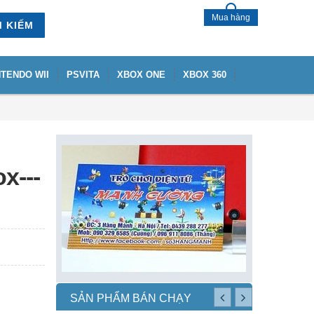
Mua hàng
M KIẾM
NTENDO WII
PSVITA
XBOX ONE
XBOX 360
x---
SẢN PHẨM BÁN CHẠY