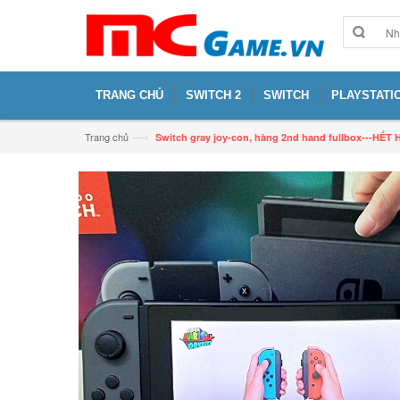
TRANG CHỦ
SWITCH 2
SWITCH
PLAYSTATIO
—›
Trang chủ
Switch gray joy-con, hàng 2nd hand fullbox---HẾT