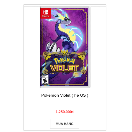
Pokémon Violet ( hệ US )
Thẻ Pokém
Masque
1.250.000₫
MUA HÀNG