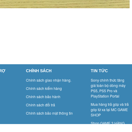
TRỢ
CHÍNH SÁCH
TIN TỨC
Chính sách giao nhận hàng.
Sony chính thức tăng
giá toàn bộ dòng máy
Chính sách kiểm hàng
PS5, PS5 Pro và
PlayStation Portal
Chính sách bảo hành
Mua hàng trả góp và trả
Chính sách đổi trả
góp từ xa tại MC GAME
Chính sách bảo mật thông tin
SHOP
Shop GAME 3 HÀNG
MÀNH: GAME BOY- Một