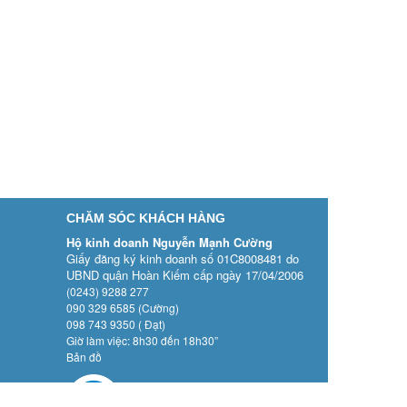
CHĂM SÓC KHÁCH HÀNG
Hộ kinh doanh Nguyễn Mạnh Cường
Giấy đăng ký kinh doanh số 01C8008481 do
UBND quận Hoàn Kiếm cấp ngày 17/04/2006
(0243) 9288 277
090 329 6585 (Cường)
098 743 9350 ( Đạt)
Giờ làm việc: 8h30 đến 18h30”
Bản đồ