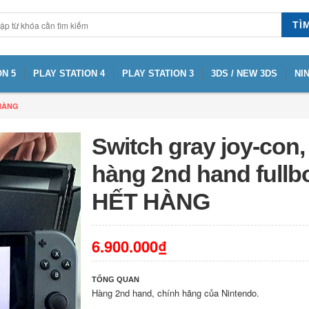
TÌ
N 5
PLAY STATION 4
PLAY STATION 3
3DS / NEW 3DS
NI
 HÀNG
Switch gray joy-con,
hàng 2nd hand fullbo
HẾT HÀNG
6.900.000₫
TỔNG QUAN
Hàng 2nd hand, chính hãng của Nintendo.