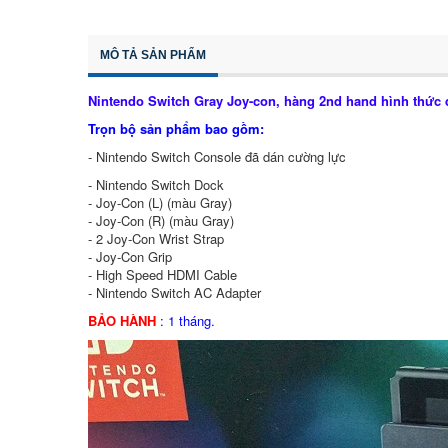
MÔ TẢ SẢN PHẨM
Nintendo Switch Gray Joy-con, hàng 2nd hand hình thức đ
Trọn bộ sản phẩm bao gồm:
- Nintendo Switch Console đã dán cường lực
- Nintendo Switch Dock
- Joy‑Con (L) (màu Gray)
- Joy‑Con (R) (màu Gray)
- 2 Joy‑Con Wrist Strap
- Joy‑Con Grip
- High Speed HDMI Cable
- Nintendo Switch AC Adapter
BẢO HÀNH
: 1 tháng.