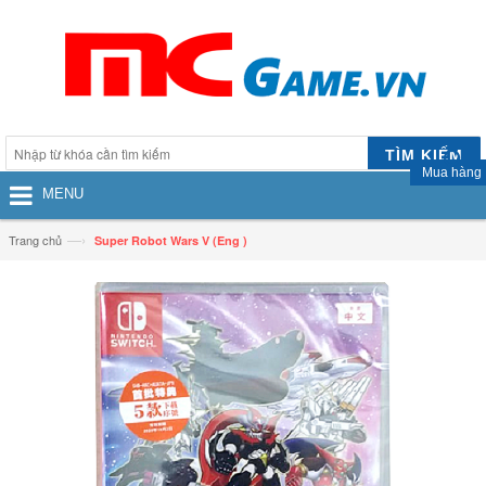
TÌM KIẾM
Mua hàng
MENU
—›
Trang chủ
Super Robot Wars V (Eng )