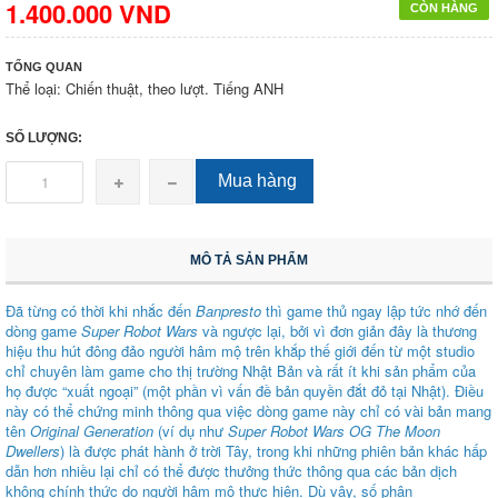
1.400.000 VND
CÒN HÀNG
TỔNG QUAN
Thể loại: Chiến thuật, theo lượt. Tiếng ANH
SỐ LƯỢNG:
Mua hàng
MÔ TẢ SẢN PHẨM
Đã từng có thời khi nhắc đến
Banpresto
thì game thủ ngay lập tức nhớ đến
dòng game
Super Robot Wars
và ngược lại, bởi vì đơn giản đây là thương
hiệu thu hút đông đảo người hâm mộ trên khắp thế giới đến từ một studio
chỉ chuyên làm game cho thị trường Nhật Bản và rất ít khi sản phẩm của
họ được “xuất ngoại” (một phần vì vấn đề bản quyền đắt đỏ tại Nhật). Điều
này có thể chứng minh thông qua việc dòng game này chỉ có vài bản mang
tên
Original Generation
(ví dụ như
Super Robot Wars OG The Moon
Dwellers
) là được phát hành ở trời Tây, trong khi những phiên bản khác hấp
dẫn hơn nhiều lại chỉ có thể được thưởng thức thông qua các bản dịch
không chính thức do người hâm mộ thực hiện. Dù vậy, số phận