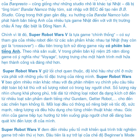
của
Banpresto
– cũng giống như những studio nhỏ lẻ khác tại Nhật – đã bị
“ông trùm”
Bandai Namco
thây tóm, sát nhập với BEC để tạo nên
B.B.
Studio.
Cũng trong thời gian gần đây, xu hướng của
Bandai Namco
luôn
phát hành bản tiếng Anh của nhiều tựa game Nhật đến với với thị trường
châu Á hay đặc biệt là Đông Nam Á.
Chính vì lẽ đó,
Super Robot Wars V
là tựa game “chính thống” – có sự
tham gia của nhiều robot đến từ các sản phẩm khác nhau tại Nhật (hay còn
gọi là “crossover”) – đầu tiên trong lịch sử dòng game này
có phiên bản
tiếng Anh
.
Theo nhà sản xuất, V trong phiên bản kỷ niệm 25 năm dòng
game có ý nghĩa như “Voyage”, tượng trưng cho một hành trình mới hứa
hẹn thành công và đáng nhớ hơn.
Super Robot Wars V
giữ lối chơi quen thuộc, độ khó hầu như chỉ ở mức
vừa phải với những yếu tố đặc trưng của riêng mình.
Super Robot Wars
V
bao gồm nhiều màn khác nhau với đa phần nhiệm vụ chính yêu cầu tiêu
diệt toàn bộ kẻ thù với số lượng robot có trong tay người chơi. Số lượng này
nhìn chung khá phong phú, trải dài từ những loại robot đa dạng kích cỡ đến
từ nhiều loạt sản phẩm danh tiếng như Gundam, Getter Robot,… cho đến
các chiến hạm khổng lồ. Mỗi loại đều có thông số riêng biệt về tốc độ, sức
mạnh, năng lượng và đều hữu dụng cho từng chiến thuật khác nhau. Góc
nhìn của game tiếp tục hướng từ trên xuống giúp người chơi dễ dàng bao
quát khi đến lược đi của mình.
Super Robot Wars V
đem đến nhiều yếu tố mới khiến quá trình trải nghiệm
game trở nên thú vị hơn. Đầu tiên là sự trở lại của chế độ Beginner’s Mode