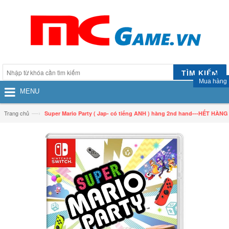
TÌM KIẾM
Mua hàng
MENU
—›
Trang chủ
Super Mario Party ( Jap- có tiếng ANH ) hàng 2nd hand---HẾT HÀNG