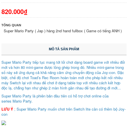
820.000₫
TỔNG QUAN
Super Mario Party ( Jap ) hàng 2nd hand fullbox ( Game có tiếng ANH )
MÔ TẢ SẢN PHẨM
Super Mario Party tiếp tục mang tới lối chơi dạng board game với nhiều đổi
mới và hơn 80 mini-game được lồng ghép trong đó. Nhiều mini-game trong
số này sẽ ứng dụng cả khả năng cảm ứng chuyển động của Joy-con. Đặc
biệt, chế độ chơi Toad’s Rec Room hoàn toàn mới cho phép kết nối nhiều
máy Switch lại với nhau để chơi ở dạng table top với nhiều cách kết hợp
độc lạ, chẳng hạn như ghép 2 màn hình gần nhau để tạo đường đi mới...
Super Mario Party là phiên bản đầu tiên có hỗ trợ chơi online của
series Mario Party.
LƯU Ý
; Super Mario Party muốn chơi trên Switch lite cần có thêm bộ Joy-
con