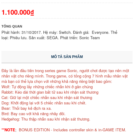
1.100.000₫
TỔNG QUAN
Phát hành: 31/10/2017. Hệ máy: Switch. Đánh giá: Everyone. Thể
loại: Phiêu lưu. Sản xuất: SEGA. Phát triển: Sonic Team
MÔ TẢ SẢN PHẨM
Đây là lần đầu tiên trong series game Sonic, người chơi được tạo nên một
nhân vật cho riêng mình. Trong game, có tổng cộng 7 hình mẫu nhân vật
mà bạn có thể lựa chọn với những khả năng riêng biệt bao gồm:
Wolf: Tự động lấy những chiếc nhẫn khi ở gần chúng
Rabbit: Kéo dài thời gian bất tử sau khi nhận sát thương
Cat: Giữ lại một chiếc nhẫn sau khi nhận sát thương
Dog: Khởi động lại với 5 chiếc nhẫn sau khi chết.
Bear: Thổi bay kẻ địch ra xa.
Bird: Bay cao với khả năng nhảy đôi.
Hedgehog: Thu thập nhẫn sau khi nhận sát thương.
**NOTE
;
BONUS EDITION - Includes controller skin & in-GAME ITEM.