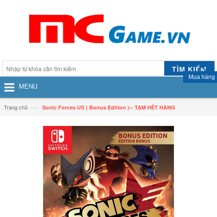
TÌM KIẾM
Mua hàng
MENU
—›
Trang chủ
Sonic Forces US ( Bonus Edition )-- TẠM HẾT HÀNG