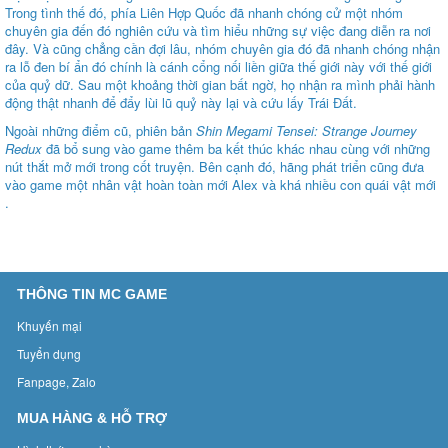
Trong tình thế đó, phía Liên Hợp Quốc đã nhanh chóng cử một nhóm
chuyên gia đến đó nghiên cứu và tìm hiểu những sự việc đang diễn ra nơi
đây. Và cũng chẳng cần đợi lâu, nhóm chuyên gia đó đã nhanh chóng nhận
ra lỗ đen bí ẩn đó chính là cánh cổng nối liền giữa thế giới này với thế giới
của quỷ dữ. Sau một khoảng thời gian bất ngờ, họ nhận ra mình phải hành
động thật nhanh để đẩy lùi lũ quỷ này lại và cứu lấy Trái Đất.
Ngoài những điểm cũ, phiên bản
Shin Megami Tensei: Strange Journey
Redux
đã bổ sung vào game thêm ba kết thúc khác nhau cùng với những
nút thắt mở mới trong cốt truyện. Bên cạnh đó, hãng phát triển cũng đưa
vào game một nhân vật hoàn toàn mới Alex và khá nhiều con quái vật mới
.
THÔNG TIN MC GAME
Khuyến mại
Tuyển dụng
Fanpage, Zalo
MUA HÀNG & HỖ TRỢ