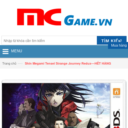
TÌM KIẾM
Mua hàng
MENU
—›
Trang chủ
Shin Megami Tensei Strange Journey Redux---HẾT HÀNG