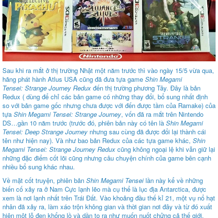
Sau khi ra mắt ở thị trường Nhật một năm trước thì vào ngày 15/5 vừa qua,
hãng phát hành
Atlus USA
cũng đã đưa tựa game
Shin Megami
Tensei: Strange Journey Redux
đến thị trường phương Tây. Đây là bản
Redux ( dùng để chỉ các bản game có những thay đổi, bổ sung nhất định
so với bản game gốc nhưng chưa được với đến được tầm của Ramake) của
tựa
Shin Megami Tensei: Strange Journey
, vốn đã ra mắt trên Nintendo
DS…gần 10 năm trước (trước đó, phiên bản này có tên là
Shin Megami
Tensei: Deep Strange Journey
nhưng sau cùng đã được đổi lại thành cái
tên như hiện nay). Và như bao bản Redux của các tựa game khác,
Shin
Megami Tensei: Strange Journey Redux
cũng không ngoại lệ khi vẫn giữ lại
những đặc điểm cốt lõi cũng nhưng câu chuyện chính của game bên cạnh
nhiều bổ sung khác nhau.
Về mặt cốt truyện, phiên bản
Shin Megami Tensei
lần này kể về những
biến cố xảy ra ở Nam Cực lạnh lẽo mà cụ thể là lục địa Antarctica, được
xem là nơi lạnh nhất trên Trái Đất. Vào khoảng đầu thế kỉ 21, một vụ nổ hạt
nhân đã xảy ra, làm xáo trộn không gian và thời gian nơi đây và từ đó xuất
hiện một lỗ đen khổng lồ và dần to ra như muốn nuốt chửng cả thế giới.