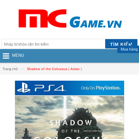
TÌM KIẾM
Mua hàng
MENU
—›
Trang chủ
Shadow of the Colussus ( Asian )