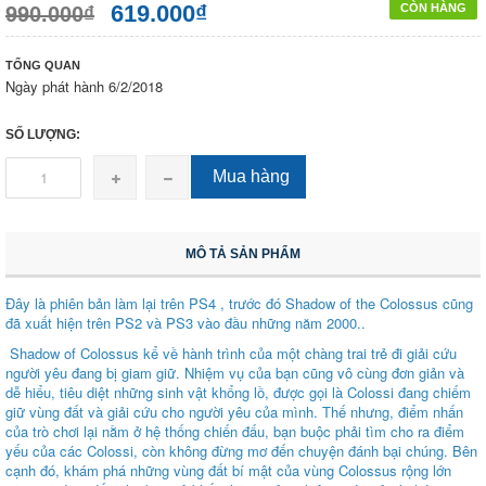
619.000₫
CÒN HÀNG
990.000₫
TỔNG QUAN
Ngày phát hành 6/2/2018
SỐ LƯỢNG:
Mua hàng
MÔ TẢ SẢN PHẨM
Đây là phiên bản làm lại trên PS4 , trước đó Shadow of the Colossus cũng
đã xuất hiện trên PS2 và PS3 vào đầu những năm 2000..
Shadow of Colossus kể về hành trình của một chàng trai trẻ đi giải cứu
người yêu đang bị giam giữ. Nhiệm vụ của bạn cũng vô cùng đơn giản và
dễ hiểu, tiêu diệt những sinh vật khổng lồ, được gọi là Colossi đang chiếm
giữ vùng đất và giải cứu cho người yêu của mình. Thế nhưng, điểm nhấn
của trò chơi lại nằm ở hệ thống chiến đấu, bạn buộc phải tìm cho ra điểm
yếu của các Colossi, còn không đừng mơ đến chuyện đánh bại chúng. Bên
cạnh đó, khám phá những vùng đất bí mật của vùng Colossus rộng lớn