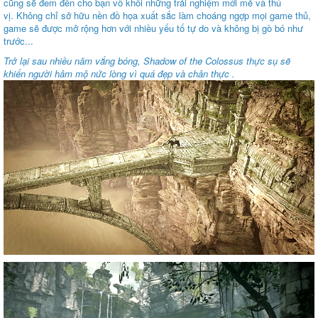
cũng sẽ đem đến cho bạn vô khối những trải nghiệm mới mẻ và thú
vị. Không chỉ sở hữu nền đồ họa xuất sắc làm choáng ngợp mọi game thủ,
game sẽ được mở rộng hơn với nhiều yếu tố tự do và không bị gò bó như
trước...
Trở lại sau nhiều năm vắng bóng, Shadow of the Colossus thực sụ sẽ
khiến người hâm mộ nức lòng vì quá đẹp và chân thực
.