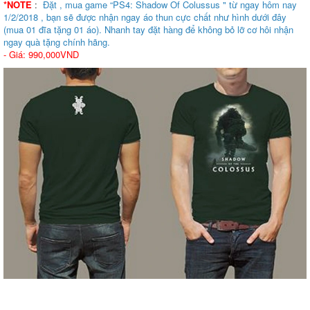
*NOTE
:
Đặt , mua game “PS4: Shadow Of Colussus " từ ngay hôm nay
1/2/2018 , bạn sẽ được nhận ngay áo thun cực chất như hình dưới đây
(mua 01 đĩa tặng 01 áo). Nhanh tay đặt hàng để không bỏ lỡ cơ hôi nhận
ngay quà tặng chính hãng.
- Giá: 990,000VND