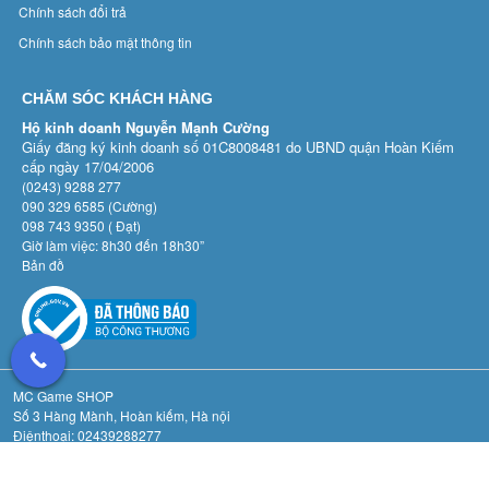
Chính sách đổi trả
Chính sách bảo mật thông tin
CHĂM SÓC KHÁCH HÀNG
Hộ kinh doanh Nguyễn Mạnh Cường
Giấy đăng ký kinh doanh số 01C8008481 do UBND quận Hoàn Kiếm
cấp ngày 17/04/2006
(0243) 9288 277
090 329 6585 (Cường)
098 743 9350 ( Đạt)
Giờ làm việc: 8h30 đến 18h30”
Bản đồ
MC Game SHOP
Số 3 Hàng Mành, Hoàn kiếm, Hà nội
Điệnthoại: 02439288277
Email: game3hangmanh@gmail.com
Cung cấp bởi
Sapo