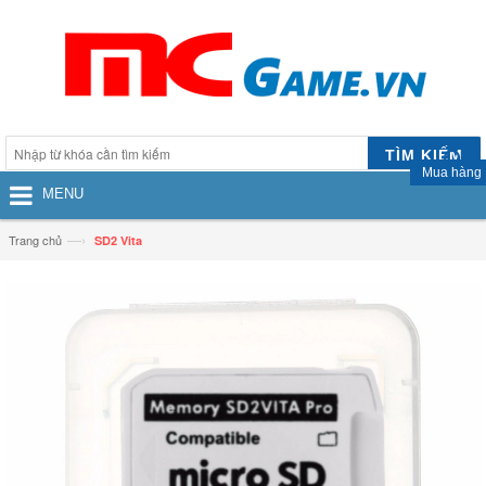
TÌM KIẾM
Mua hàng
MENU
—›
Trang chủ
SD2 Vita