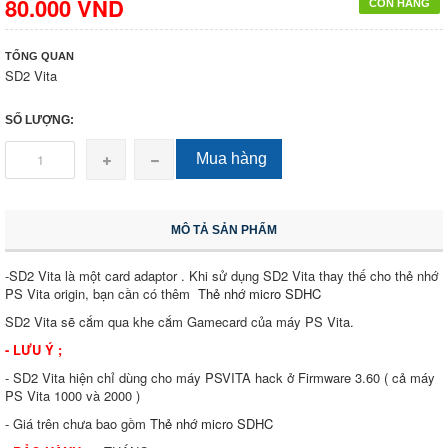
80.000 VND
CÒN HÀNG
TỔNG QUAN
SD2 Vita
SỐ LƯỢNG:
Mua hàng
MÔ TẢ SẢN PHẨM
-SD2 Vita là một card adaptor . Khi sử dụng SD2 Vita thay thế cho thẻ nhớ
PS Vita origin, bạn cần có thêm
Thẻ nhớ micro SDHC
SD2 Vita sẽ cắm qua khe cắm Gamecard của máy PS Vita.
- LƯU Ý ;
- SD2 Vita hiện chỉ dùng cho máy PSVITA hack ở Firmware 3.60 ( cả máy
PS Vita 1000 và 2000 )
- Giá trên chưa bao gồm
Thẻ nhớ micro SDHC