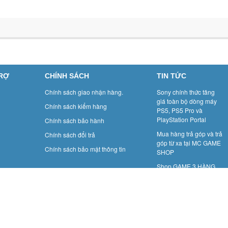
TRỢ
CHÍNH SÁCH
TIN TỨC
Chính sách giao nhận hàng.
Sony chính thức tăng
giá toàn bộ dòng máy
Chính sách kiểm hàng
PS5, PS5 Pro và
PlayStation Portal
Chính sách bảo hành
Mua hàng trả góp và trả
Chính sách đổi trả
góp từ xa tại MC GAME
Chính sách bảo mật thông tin
SHOP
Shop GAME 3 HÀNG
MÀNH: GAME BOY- Một
thời để nhớ.
Cun
Điệnthoại: 02439288277
Email: game3hangmanh@gmail.com