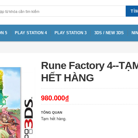
TÌ
N 5
PLAY STATION 4
PLAY STATION 3
3DS / NEW 3DS
NI
Rune Factory 4--TẠ
HẾT HÀNG
980.000₫
TỔNG QUAN
Tạm hết hàng.