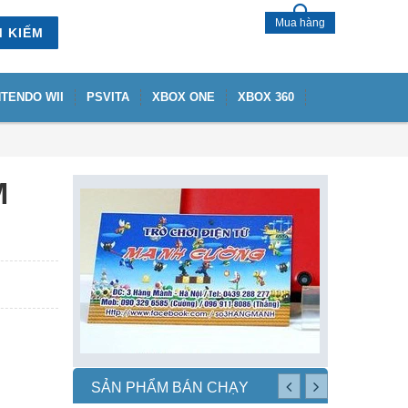
Mua hàng
M KIẾM
NTENDO WII
PSVITA
XBOX ONE
XBOX 360
M
SẢN PHẨM BÁN CHẠY