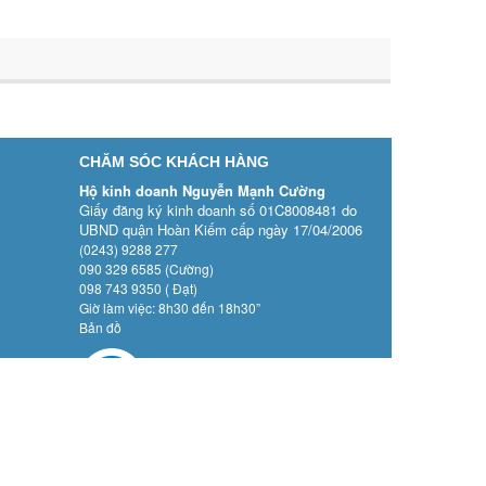
CHĂM SÓC KHÁCH HÀNG
Hộ kinh doanh Nguyễn Mạnh Cường
Giấy đăng ký kinh doanh số 01C8008481 do
UBND quận Hoàn Kiếm cấp ngày 17/04/2006
(0243) 9288 277
090 329 6585 (Cường)
098 743 9350 ( Đạt)
Giờ làm việc: 8h30 đến 18h30”
Bản đồ
g cấp bởi
Sapo