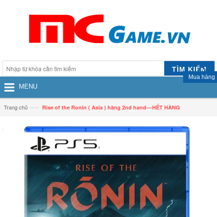
TÌM KIẾM
Mua hàng
MENU
—›
Trang chủ
Rise of the Ronin ( Asia ) hàng 2nd hand---HẾT HÀNG