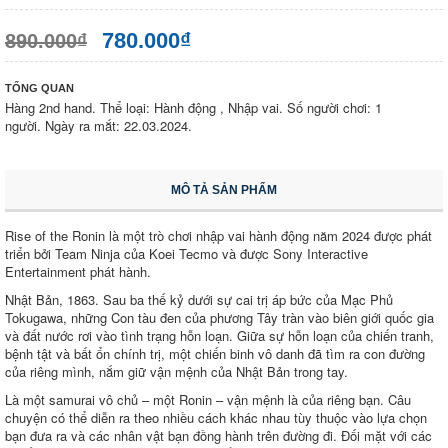
780.000₫
890.000₫
TỔNG QUAN
Hàng 2nd hand. Thể loại: Hành động , Nhập vai. Số người chơi: 1
người. Ngày ra mắt: 22.03.2024.
MÔ TẢ SẢN PHẨM
Rise of the Ronin là một trò chơi nhập vai hành động năm 2024 được phát
triển bởi Team Ninja của Koei Tecmo và được Sony Interactive
Entertainment phát hành.
Nhật Bản, 1863. Sau ba thế kỷ dưới sự cai trị áp bức của Mạc Phủ
Tokugawa, những Con tàu đen của phương Tây tràn vào biên giới quốc gia
và đất nước rơi vào tình trạng hỗn loạn. Giữa sự hỗn loạn của chiến tranh,
bệnh tật và bất ổn chính trị, một chiến binh vô danh đã tìm ra con đường
của riêng mình, nắm giữ vận mệnh của Nhật Bản trong tay.
Là một samurai vô chủ – một Ronin – vận mệnh là của riêng bạn. Câu
chuyện có thể diễn ra theo nhiều cách khác nhau tùy thuộc vào lựa chọn
bạn đưa ra và các nhân vật bạn đồng hành trên đường đi. Đối mặt với các