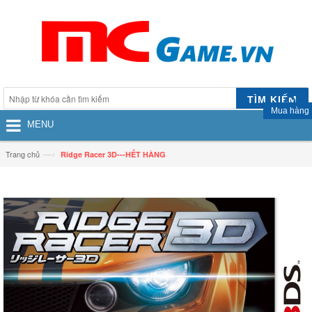
TÌM KIẾM
Mua hàng
MENU
—›
Trang chủ
Ridge Racer 3D---HẾT HÀNG