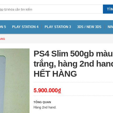
TÌ
N 5
PLAY STATION 4
PLAY STATION 3
3DS / NEW 3DS
NI
HÀNG
PS4 Slim 500gb màu
trắng, hàng 2nd hand
HẾT HÀNG
5.900.000₫
TỔNG QUAN
Hàng 2nd hand.