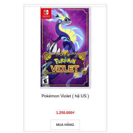
Pokémon Violet ( hệ US )
Thẻ Pokém
Masque
1.250.000₫
MUA HÀNG