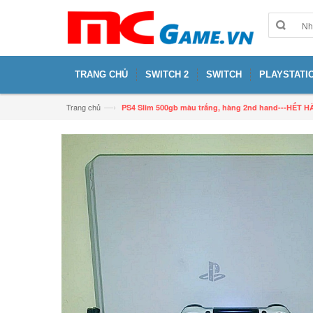
TRANG CHỦ
SWITCH 2
SWITCH
PLAYSTATIO
—›
Trang chủ
PS4 Slim 500gb màu trắng, hàng 2nd hand---HẾT 