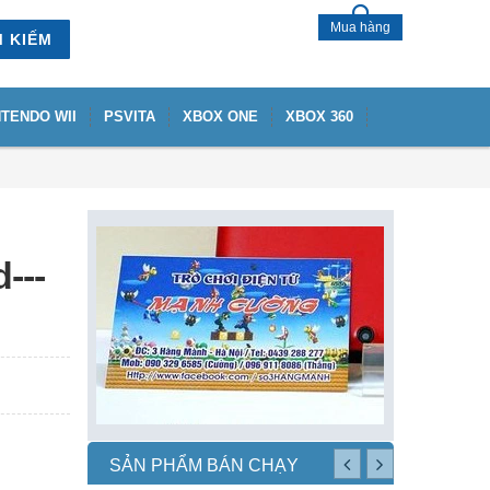
Mua hàng
M KIẾM
NTENDO WII
PSVITA
XBOX ONE
XBOX 360
---
SẢN PHẨM BÁN CHẠY