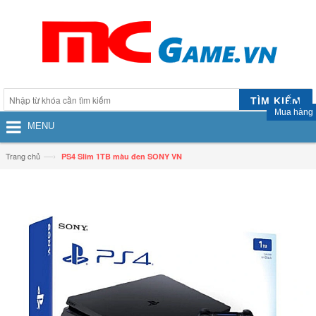
TÌM KIẾM
Mua hàng
MENU
—›
Trang chủ
PS4 Slim 1TB màu đen SONY VN