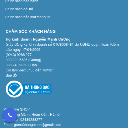
Chính sách bảo hành
Chính sách đổi trả
Chính sách bảo mật thông tin
CHĂM SÓC KHÁCH HÀNG
Hộ kinh doanh Nguyễn Mạnh Cường
Giấy đăng ký kinh doanh số 01C8008481 do UBND quận Hoàn Kiếm
cấp ngày 17/04/2006
(0243) 9288 277
090 329 6585 (Cường)
098 743 9350 ( Đạt)
Giờ làm việc: 8h30 đến 18h30”
Bản đồ
MC Game SHOP
Số 3 Hàng Mành, Hoàn kiếm, Hà nội
Điệnthoại: 02439288277
Email: game3hangmanh@gmail.com