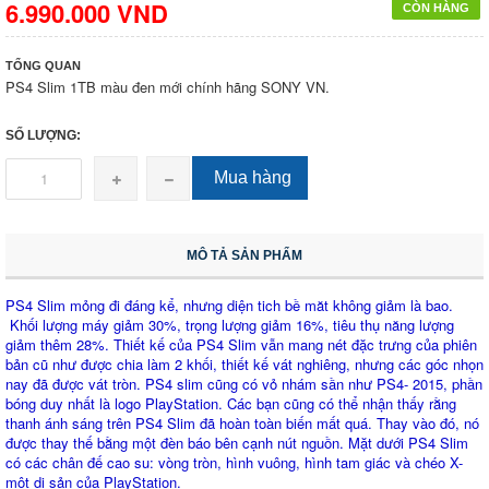
6.990.000 VND
CÒN HÀNG
TỔNG QUAN
PS4 Slim 1TB màu đen mới chính hãng SONY VN.
SỐ LƯỢNG:
Mua hàng
MÔ TẢ SẢN PHẨM
PS4 Slim mỏng đi đáng kể, nhưng diện tich bề măt không giảm là bao.
Khối lượng máy giảm 30%, trọng lượng giảm 16%, tiêu thụ năng lượng
giảm thêm 28%.
Thiết kế của PS4 Slim vẫn mang nét đặc trưng của phiên
bản cũ như được chia làm 2 khối, thiết kế vát nghiêng, nhưng các góc nhọn
nay đã được vát tròn. PS4 slim cũng có vỏ nhám sần như PS4- 2015, phần
bóng duy nhất là logo PlayStation. Các bạn cũng có thể nhận thấy rằng
thanh ánh sáng trên PS4 Slim đã hoàn toàn biến mất quá. Thay vào đó, nó
được thay thế bằng một đèn báo bên cạnh nút nguồn. Mặt dưới PS4 Slim
có các chân đế cao su: vòng tròn, hình vuông, hình tam giác và chéo X-
một di sản của PlayStation.