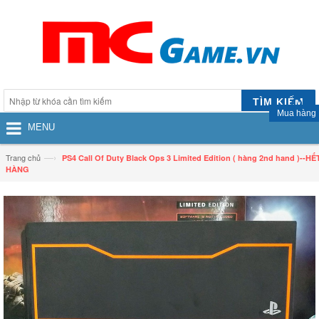
TÌM KIẾM
Mua hàng
MENU
—›
Trang chủ
PS4 Call Of Duty Black Ops 3 Limited Edition ( hàng 2nd hand )--HẾ
HÀNG