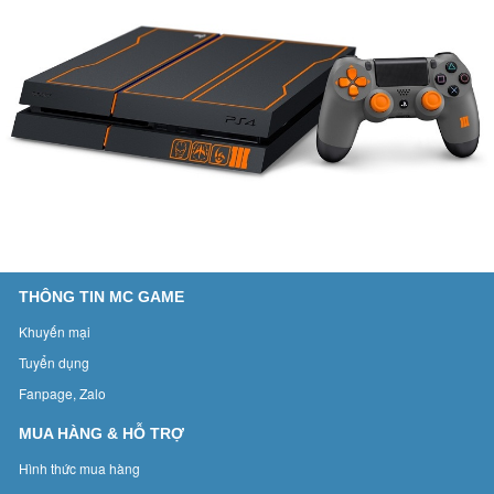
THÔNG TIN MC GAME
Khuyến mại
Tuyển dụng
Fanpage, Zalo
MUA HÀNG & HỖ TRỢ
Hình thức mua hàng