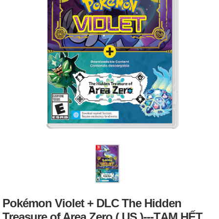
Pokémon Violet + DLC The Hidden
Treasure of Area Zero ( US )---TẠM HẾT