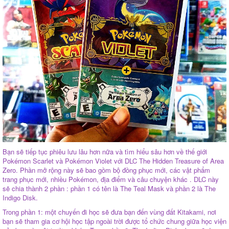
Bạn sẽ tiếp tục phiêu lưu lâu hơn nữa và tìm hiểu sâu hơn về thế giới
Pokémon Scarlet và Pokémon Violet với DLC The Hidden Treasure of Area
Zero. Phần mở rộng này sẽ bao gồm bộ đồng phục mới, các vật phẩm
trang phục mới, nhiều Pokémon, địa điểm và câu chuyện khác . DLC này
sẽ chia thành 2 phần : phần 1 có tên là The Teal Mask và phần 2 là The
Indigo Disk.
Trong phần 1: một chuyến đi học sẽ đưa bạn đến vùng đất Kitakami, nơi
bạn sẽ tham gia cơ hội học tập ngoài trời được tổ chức chung giữa học viện