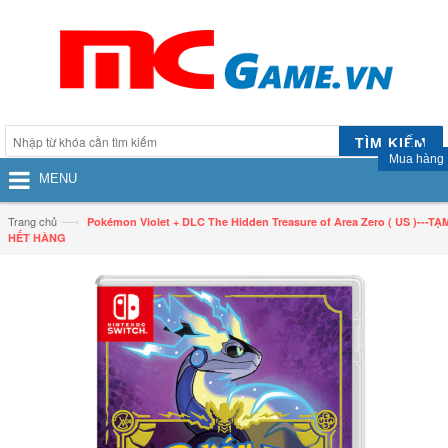
TÌM KIẾM
Mua hàng
MENU
—›
Trang chủ
Pokémon Violet + DLC The Hidden Treasure of Area Zero ( US )---TẠ
HẾT HÀNG