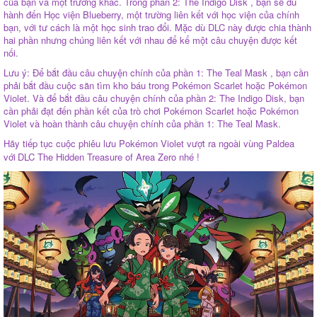
của bạn và một trường khác. Trong phần 2: The Indigo Disk , bạn sẽ du
hành đến Học viện Blueberry, một trường liên kết với học viện của chính
bạn, với tư cách là một học sinh trao đổi. Mặc dù DLC này được chia thành
hai phần nhưng chúng liên kết với nhau để kể một câu chuyện được kết
nối.​
Lưu ý: Để bắt đầu câu chuyện chính của phần 1: The Teal Mask , bạn cần
phải bắt đầu cuộc săn tìm kho báu trong Pokémon Scarlet hoặc Pokémon
Violet. Và để bắt đầu câu chuyện chính của phần 2: The Indigo Disk, bạn
cần phải đạt đến phần kết của trò chơi Pokémon Scarlet hoặc Pokémon
Violet và hoàn thành câu chuyện chính của phần 1: The Teal Mask.
Hãy tiếp tục cuộc phiêu lưu Pokémon Violet vượt ra ngoài vùng Paldea
với
DLC The Hidden Treasure of Area Zero nhé !