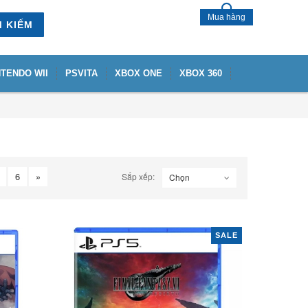
Mua hàng
M KIẾM
NTENDO WII
PSVITA
XBOX ONE
XBOX 360
6
»
Sắp xếp:
Chọn
SALE