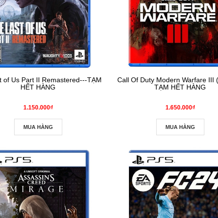
t of Us Part II Remastered---TẠM
Call Of Duty Modern Warfare III (
HẾT HÀNG
TẠM HẾT HÀNG
1.150.000₫
1.650.000₫
MUA HÀNG
MUA HÀNG