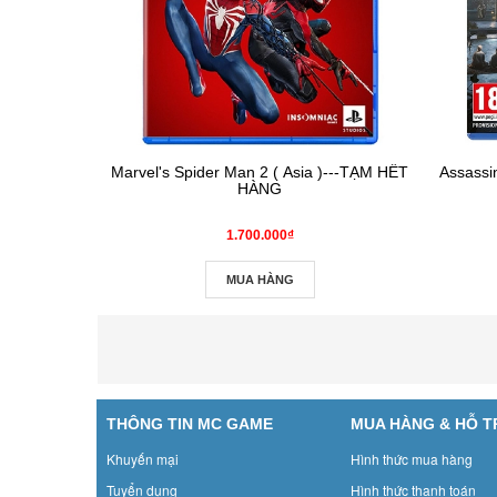
Marvel's Spider Man 2 ( Asia )---TẠM HẾT
Assassi
HÀNG
1.700.000₫
MUA HÀNG
THÔNG TIN MC GAME
MUA HÀNG & HỖ 
Khuyến mại
Hình thức mua hàng
Tuyển dụng
Hình thức thanh toán