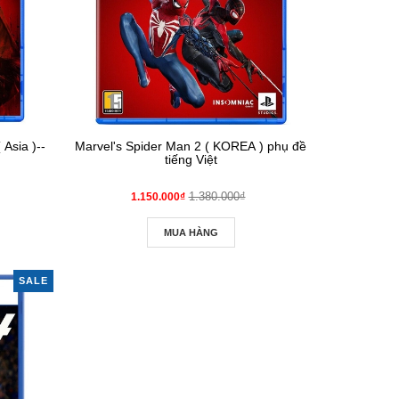
 Asia )--
Marvel's Spider Man 2 ( KOREA ) phụ đề
tiếng Việt
1.380.000₫
1.150.000₫
MUA HÀNG
SALE