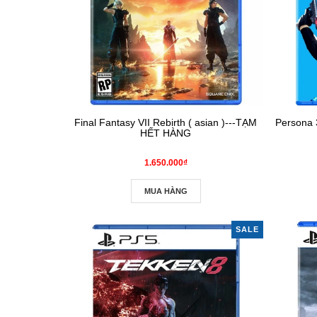
Final Fantasy VII Rebirth ( asian )---TẠM
Persona 3
HẾT HÀNG
1.650.000₫
MUA HÀNG
SALE