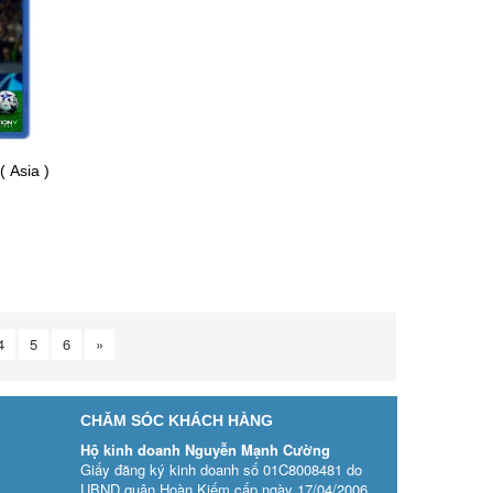
 Asia )
4
5
6
»
CHĂM SÓC KHÁCH HÀNG
Hộ kinh doanh Nguyễn Mạnh Cường
Giấy đăng ký kinh doanh số 01C8008481 do
UBND quận Hoàn Kiếm cấp ngày 17/04/2006