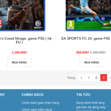
n’s Creed Mirage, game PS5 ( hệ
EA SPORTS FC 24, game PS5 (
EU )
1.190.000₫
1.180.000₫
950.000₫
MUA HÀNG
MUA HÀNG
«
1
2
3
Trang:
TRỢ
CHÍNH SÁCH
TIN TỨC
Chính sách giao nhận hàng.
Sony chính thức tăng
giá toàn bộ dòng máy
Chính sách kiểm hàng