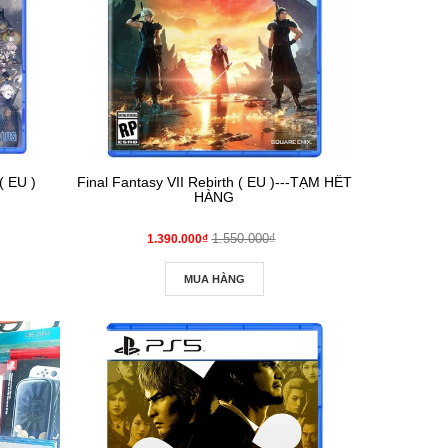
( EU )
Final Fantasy VII Rebirth ( EU )---TẠM HẾT
HÀNG
1.550.000₫
1.390.000₫
MUA HÀNG