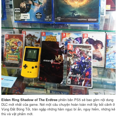
Elden Ring Shadow of The Erdtree
phiên bản PS5 sẽ bao gồm nội dung
DLC mới nhất của game. Nơi một câu chuyện hoàn toàn mới lấy bối cảnh ở
Vùng Đất Bóng Tối, tràn ngập những hầm ngục bí ẩn, nguy hiểm, những kẻ
thù và vật phẩm mới.