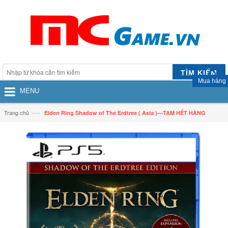
TÌM KIẾM
Mua hàng
MENU
—›
Trang chủ
Elden Ring Shadow of The Erdtree ( Asia )---TẠM HẾT HÀNG