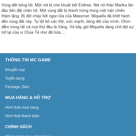
Vùng đất bóng tối. Một nơi bị che khuất bởi Erdtree. Nơi nữ thần Marika lần
đầu tiên đặt chân tới. Một vùng đất bị thanh trừng trong một trận chiến
thầm lặng. Bị đốt cháy bởi ngọn lửa của Messmer. Miquella đã khởi hành
đến vùng đất này. Tự lột bỏ xác thịt, sức mạnh, dòng dõi của mình. Chìm
đắm trong tất cả mọi thứ đều là Vàng. Và bây giờ Miquella đang chờ đợi sự
trở lại của vị Chúa Tể như đã hứa....
THÔNG TIN MC GAME
Khuyến mại
Tuyển dụng
Fanpage, Zalo
MUA HÀNG & HỖ TRỢ
Hình thức mua hàng
Hình thức thanh toán
CHÍNH SÁCH