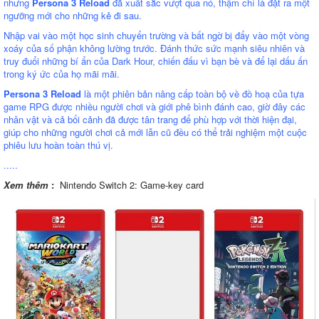
nhưng
Persona 3 Reload
đã xuất sắc vượt qua nó, thậm chí là đặt ra một
ngưỡng mới cho những kẻ đi sau.
Nhập vai vào một học sinh chuyển trường và bất ngờ bị đẩy vào một vòng
xoáy của số phận không lường trước. Đánh thức sức mạnh siêu nhiên và
truy đuổi những bí ẩn của Dark Hour, chiến đấu vì bạn bè và để lại dấu ấn
trong ký ức của họ mãi mãi.
Persona 3 Reload
là một phiên bản nâng cấp toàn bộ về đồ hoạ của tựa
game RPG được nhiều người chơi và giới phê bình đánh cao, giờ đây các
nhân vật và cả bối cảnh đã được tân trang để phù hợp với thời hiện đại,
giúp cho những người chơi cả mới lẫn cũ đều có thể trải nghiệm một cuộc
phiêu lưu hoàn toàn thú vị.
.....
Xem thêm
:
Nintendo Switch 2: Game-key card