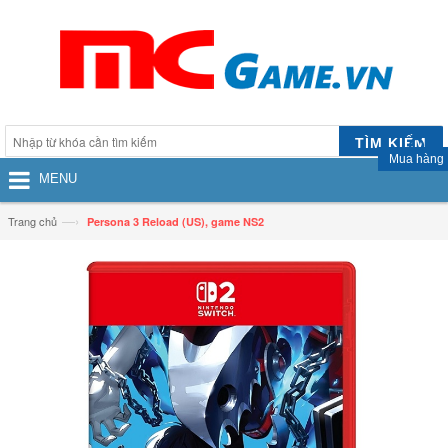
TÌM KIẾM
Mua hàng
MENU
—›
Trang chủ
Persona 3 Reload (US), game NS2