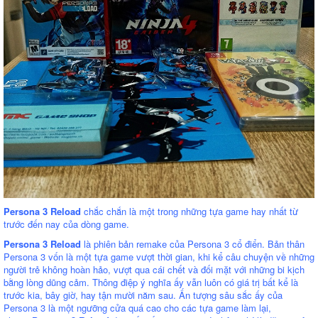
Persona 3 Reload
chắc chắn là một trong những tựa game hay nhất từ
trước đến nay của dòng game.
Persona 3 Reload
là phiên bản remake của Persona 3 cổ điển. Bản thân
Persona 3 vốn là một tựa game vượt thời gian, khi kể câu chuyện về những
người trẻ không hoàn hảo, vượt qua cái chết và đối mặt với những bi kịch
bằng lòng dũng cảm. Thông điệp ý nghĩa ấy vẫn luôn có giá trị bất kể là
trước kia, bây giờ, hay tận mười năm sau. Ấn tượng sâu sắc ấy của
Persona 3 là một ngưỡng cửa quá cao cho các tựa game làm lại,