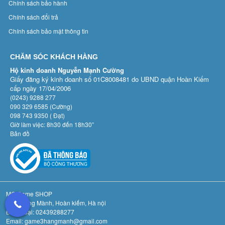
Chính sách bảo hành
Chính sách đổi trả
Chính sách bảo mật thông tin
CHĂM SÓC KHÁCH HÀNG
Hộ kinh doanh Nguyễn Mạnh Cường
Giấy đăng ký kinh doanh số 01C8008481 do UBND quận Hoàn Kiếm
cấp ngày 17/04/2006
(0243) 9288 277
090 329 6585 (Cường)
098 743 9350 ( Đạt)
Giờ làm việc: 8h30 đến 18h30”
Bản đồ
MC Game SHOP
Số 3 Hàng Mành, Hoàn kiếm, Hà nội
Điệnthoại: 02439288277
Email: game3hangmanh@gmail.com