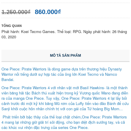
860.000₫
1.250.000₫
TỔNG QUAN
Phát hành: Koei Tecmo Games. Thể loại: RPG. Ngày phát hành: 26 tháng
03, 2020
MÔ TẢ SẢN PHẨM
One Piece: Pirate Warriors là dòng game dựa trên thương hiệu Dynasty
Warrior nổi tiếng dưới sự hợp tác của ông lớn Koei Tecmo và Namco
Bandai.
One Piece: Pirate Warriors 4 với nhân vật mới Basil Hawkins- là một thành
viên băng hải tặc Bách thú xuất hiện trong kỷ Vương quốc Wano đang diễn
ra của manga One Piece. Tuy vậy, One Piece: Pirate Warriors 4 lại lấy bối
cảnh trước đó một kỷ khi băng Mũ rơm của Luffy tiến vào đảo Bánh để cứu
Sanji khỏi cuộc hôn nhân chính trị với con gái của Tứ hoàng Big Mom...
Phát triển bởi bậc thầy của thể loại chặt chém,One Piece: Pirate Warriors
4 mang lại những giờ giải trí sôi động, cho bạn diệt địch sướng tay, và cả
các khúc vui nhộn đặc trưng của series One Piece.