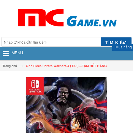
TÌM KIẾM
Mua hàng
MENU
—›
Trang chủ
One Piece: Pirate Warriors 4 ( EU )---TẠM HẾT HÀNG