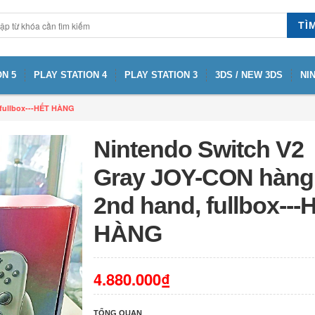
TÌ
N 5
PLAY STATION 4
PLAY STATION 3
3DS / NEW 3DS
NI
 fullbox---HẾT HÀNG
Nintendo Switch V2
Gray JOY-CON hàng
2nd hand, fullbox---
HÀNG
4.880.000₫
TỔNG QUAN