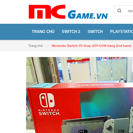
TRANG CHỦ
SWITCH 2
SWITCH
PLAYSTATIO
—›
Trang chủ
Nintendo Switch V2 Gray JOY-CON hàng 2nd hand,