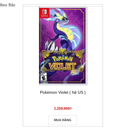
llbox Bảo
Pokémon Violet ( hệ US )
Thẻ Pokém
Masque
1.250.000₫
MUA HÀNG