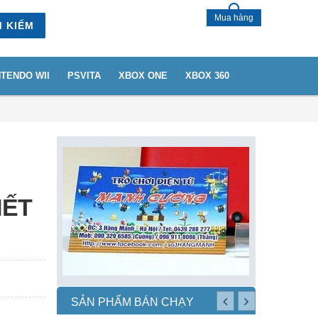
Mua hàng
M KIẾM
NTENDO WII
PSVITA
XBOX ONE
XBOX 360
HẾT
SẢN PHẨM BÁN CHẠY