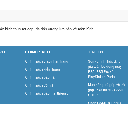
áy hình thức rất đẹp, đã dán cường lực bảo vệ màn hình
TRỢ
CHÍNH SÁCH
TIN TỨC
Chính sách giao nhận hàng.
Sony chính thức tăng
giá toàn bộ dòng máy
Chính sách kiểm hàng
PS5, PS5 Pro và
PlayStation Portal
Chính sách bảo hành
Mua hàng trả góp và trả
Chính sách đổi trả
góp từ xa tại MC GAME
Chính sách bảo mật thông tin
SHOP
Shop GAME 3 HÀNG
MÀNH: GAME BOY- Một
thời để nhớ.