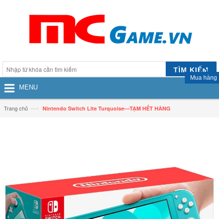
TÌM KIẾM
Mua hàng
MENU
—›
Trang chủ
Nintendo Switch Lite Turquoise---TẠM HẾT HÀNG