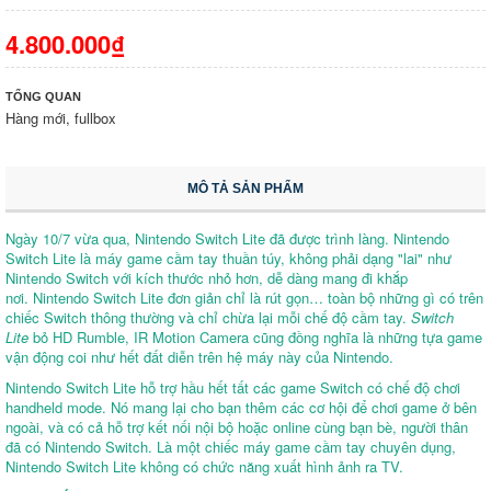
4.800.000₫
TỔNG QUAN
Hàng mới, fullbox
MÔ TẢ SẢN PHẨM
Ngày 10/7 vừa qua, Nintendo Switch Lite đã được trình làng. Nintendo
Switch Lite là máy game cầm tay thuần túy, không phải dạng "lai" như
Nintendo Switch với kích thước nhỏ hơn, dễ dàng mang đi khắp
nơi. Nintendo Switch Lite đơn giản chỉ là rút gọn… toàn bộ những gì có trên
chiếc Switch thông thường và chỉ chừa lại mỗi chế độ cầm tay.
Switch
Lite
bỏ HD Rumble, IR Motion Camera cũng đồng nghĩa là những tựa game
vận động coi như hết đất diễn trên hệ máy này của Nintendo.
Nintendo Switch Lite hỗ trợ hầu hết tất các game Switch có chế độ chơi
handheld mode. Nó mang lại cho bạn thêm các cơ hội để chơi game ở bên
ngoài, và có cả hỗ trợ kết nối nội bộ hoặc online cùng bạn bè, người thân
đã có Nintendo Switch. Là một chiếc máy game cầm tay chuyên dụng,
Nintendo Switch Lite không có chức năng xuất hình ảnh ra TV.