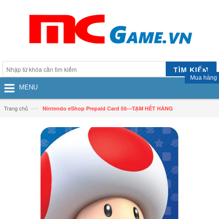
TÌM KIẾM
Mua hàng
MENU
—›
Trang chủ
Nintendo eShop Prepaid Card 5$---TẠM HẾT HÀNG