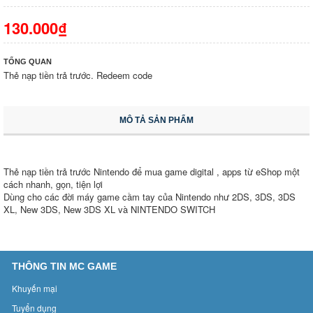
130.000₫
TỔNG QUAN
Thẻ nạp tiền trả trước. Redeem code
MÔ TẢ SẢN PHẨM
Thẻ nạp tiền trả trước Nintendo để mua game digital , apps từ eShop một
cách nhanh, gọn, tiện lợi
Dùng cho các đời máy game cầm tay của Nintendo như 2DS, 3DS, 3DS
XL, New 3DS, New 3DS XL và NINTENDO SWITCH
THÔNG TIN MC GAME
Khuyến mại
Tuyển dụng