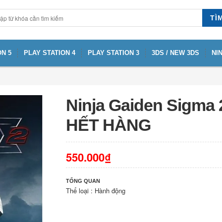
TÌ
N 5
PLAY STATION 4
PLAY STATION 3
3DS / NEW 3DS
NI
Ninja Gaiden Sigma 2
HẾT HÀNG
550.000₫
TỔNG QUAN
Thể loại : Hành động