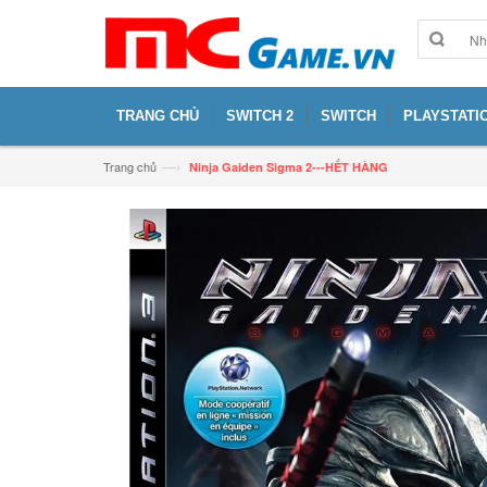
TRANG CHỦ
SWITCH 2
SWITCH
PLAYSTATIO
—›
Trang chủ
Ninja Gaiden Sigma 2---HẾT HÀNG