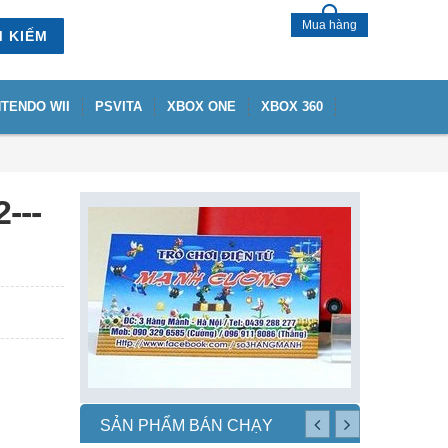
Mua hàng
M KIẾM
NTENDO WII
PSVITA
XBOX ONE
XBOX 360
---
SẢN PHẨM BÁN CHẠY