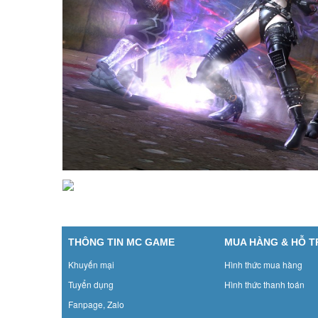
THÔNG TIN MC GAME
MUA HÀNG & HỖ 
Khuyến mại
Hình thức mua hàng
Tuyển dụng
Hình thức thanh toán
Fanpage, Zalo