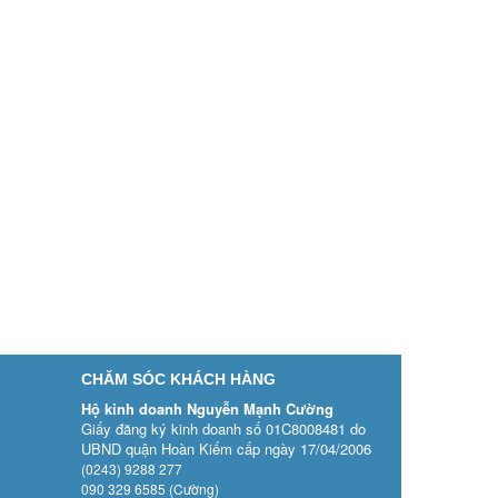
CHĂM SÓC KHÁCH HÀNG
Hộ kinh doanh Nguyễn Mạnh Cường
Giấy đăng ký kinh doanh số 01C8008481 do
UBND quận Hoàn Kiếm cấp ngày 17/04/2006
(0243) 9288 277
090 329 6585 (Cường)