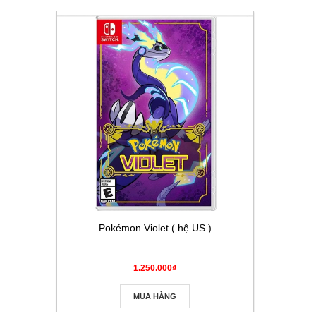
Pokémon Violet ( hệ US )
Thẻ Pokém
Masque
1.250.000₫
MUA HÀNG