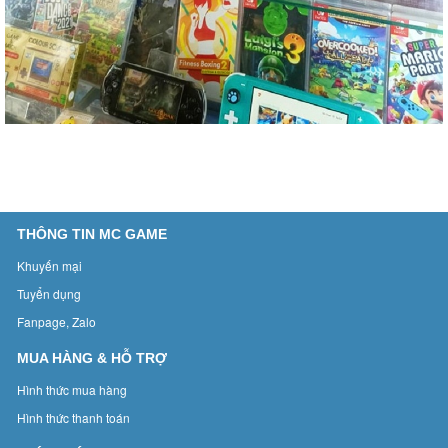
THÔNG TIN MC GAME
Khuyến mại
Tuyển dụng
Fanpage, Zalo
MUA HÀNG & HỖ TRỢ
Hình thức mua hàng
Hình thức thanh toán