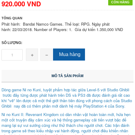
920.000 VND
CÒN HÀNG
TỔNG QUAN
Phát hành: Bandai Namco Games. Thể loại: RPG. Ngày phát
hành: 22/03/2018. Number of Players: 1. Gía dự kiến 1.350,000 VND
SỐ LƯỢNG:
Mua hàng
MÔ TẢ SẢN PHẨM
Dòng game Ni no Kuni, tuyệt phẩm hợp tác giữa Level-5 với Studio Ghibli
trước đây từng được phát hành trên DS và PS3 đã được đánh giá rất cao
khi "vẽ" lên được cả một thế giới thần tiên đúng với phong cách của Studio
Ghibli nay đã có thêm phần mới dành hệ máy PlayStation 4 của Sony.
Ni no Kuni II: Revenant Kingdom có dàn nhân vật hoàn toàn mới, hứa hẹn
một cốt truyện đầy cảm xúc và hệ thống gameplay cải tiến vượt bậc để
mang lại sự vui sướng cũng như thử thách cho người chơi. Các trận đánh
trong game sẽ theo kiểu nhập vai hành động, người chơi điều khiển nhân