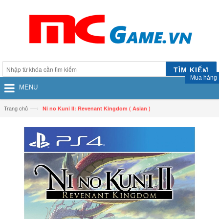
TÌM KIẾM
Mua hàng
MENU
—›
Trang chủ
Ni no Kuni II: Revenant Kingdom ( Asian )