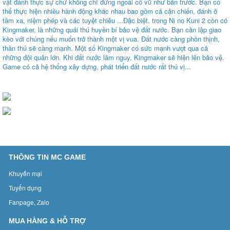
vật đánh thực sự chứ không chỉ đứng ngoài cổ vũ như bản trước. Bạn có
thể thực hiện nhiều hành động khác nhau bao gồm cả cận chiến, đánh ở
tầm xa, niệm phép và các tuyệt chiêu ...Đặc biệt, trong Ni no Kuni 2 còn có
Kingmaker, là những quái thú huyền bí bảo vệ đất nước. Bạn cần lập giao
kèo với chúng nếu muốn trở thành một vị vua. Đất nước càng phồn thịnh,
thần thú sẽ càng mạnh. Một số Kingmaker có sức mạnh vượt qua cả
những đội quân lớn. Khi đất nước lâm nguy, Kingmaker sẽ hiện lên bảo vệ.
Game có cả hệ thống xây dựng, phát triển đất nước rất thú vị...
THÔNG TIN MC GAME
Khuyến mại
Tuyển dụng
Fanpage, Zalo
MUA HÀNG & HỖ TRỢ