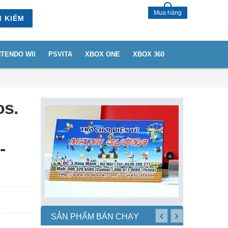
Mua hàng
M KIẾM
NTENDO WII
PSVITA
XBOX ONE
XBOX 360
os.
-
SẢN PHẨM BÁN CHẠY