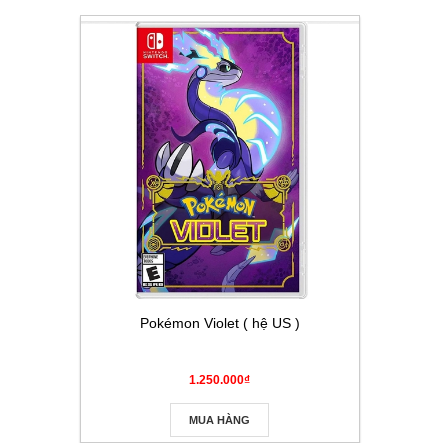
Pokémon Violet ( hệ US )
Thẻ Pokém
Masque
1.250.000₫
MUA HÀNG