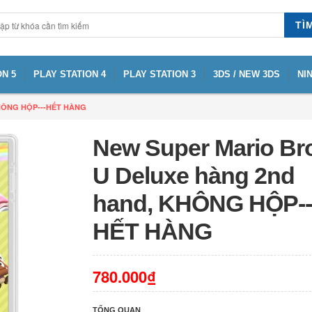
TÌ
N 5
PLAY STATION 4
PLAY STATION 3
3DS / NEW 3DS
NI
 KHÔNG HỘP---HẾT HÀNG
New Super Mario Br
U Deluxe hàng 2nd
hand, KHÔNG HỘP--
HẾT HÀNG
780.000₫
TỔNG QUAN