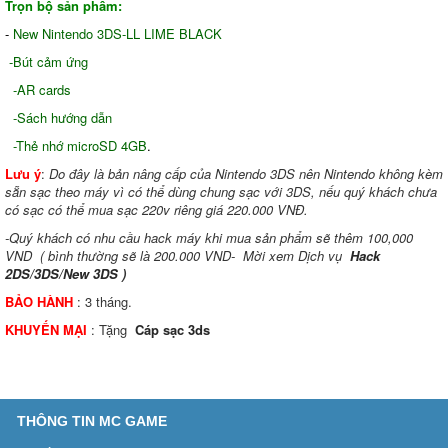
Trọn bộ sản phẩm:
-
New Nintendo 3DS-LL LIME BLACK
-Bút cảm ứng
-AR cards
-Sách hướng dẫn
-Thẻ nhớ microSD 4GB
.
Lưu ý
:
Do đây là bản nâng cấp của Nintendo 3DS nên Nintendo không kèm
sẵn sạc theo máy vì có thể dùng chung sạc với 3DS, nếu quý khách chưa
có sạc có thể mua sạc 220v riêng giá 220.000 VNĐ.
-Quý khách có nhu cầu hack máy khi mua sản phẩm sẽ thêm 100,000
VND ( bình thường sẽ là 200.000 VND- Mời xem Dịch vụ
Hack
2DS/3DS/New 3DS
)
BẢO HÀNH
: 3 tháng.
KHUYẾN MẠI
: Tặng
Cáp sạc 3ds
THÔNG TIN MC GAME