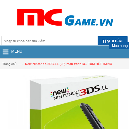
TÌM KIẾM
Mua hàng
MENU
—›
Trang chủ
New Nintendo 3DS-LL (JP) màu xanh lá-- TẠM HẾT HÀNG