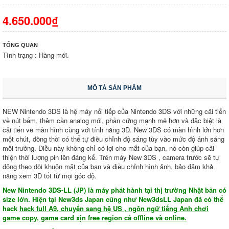
4.650.000₫
TỔNG QUAN
Tình trạng : Hàng mới.
MÔ TẢ SẢN PHẨM
NEW Nintendo 3DS là hệ máy nối tiếp của Nintendo 3DS với những cải tiến
về nút bấm, thêm cần analog mới, phần cứng mạnh mẽ hơn và đặc biệt là
cải tiến về màn hình cùng với tính năng 3D. New 3DS có màn hình lớn hơn
một chút, đồng thời có thể tự điều chỉnh độ sáng tùy vào mức độ ánh sáng
môi trường. Điều này không chỉ có lợi cho mắt của bạn, nó còn giúp cải
thiện thời lượng pin lên đáng kể. Trên máy New 3DS , camera trước sẽ tự
động theo dõi khuôn mặt của bạn và điều chỉnh hình ảnh, bảo đảm khả
năng xem 3D tốt từ mọi góc độ.
New Nintendo 3DS-LL (JP) là máy phát hành tại thị trường Nhật bản có
size lớn. Hiện tại New3ds Japan cũng như New3dsLL Japan đã có thể
hack
hack full A9, chuyển sang hệ US , ngôn ngữ tiếng Anh chơi
game copy, game card xịn free region cả offline và online.