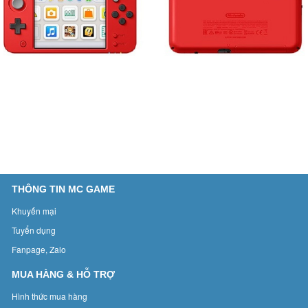
THÔNG TIN MC GAME
Khuyến mại
Tuyển dụng
Fanpage, Zalo
MUA HÀNG & HỖ TRỢ
Hình thức mua hàng