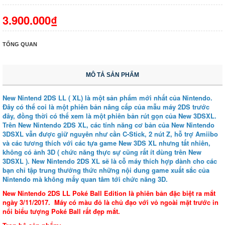
3.900.000₫
TỔNG QUAN
MÔ TẢ SẢN PHẨM
New Nintend 2DS LL ( XL) là một sản phẩm mới nhất của Nintendo.
Đây có thể coi là một phiên bản nâng cấp của mẫu máy 2DS trước
đây, đồng thời có thể xem là một phiên bản rút gọn của New 3DSXL.
Trên New Nintendo 2DS XL, các tính năng cơ bản của New Nintendo
3DSXL vẫn được giữ nguyên như cần C-Stick, 2 nút Z, hỗ trợ Amiibo
và các tương thích với các tựa game New 3DS XL nhưng tất nhiên,
không có ảnh 3D ( chức năng thực sự cũng rất ít dùng trên New
3DSXL ). New Nintendo 2DS XL sẽ là cỗ máy thích hợp dành cho các
bạn chỉ tập trung thưởng thức những nội dung game xuất sắc của
Nintendo mà không mấy quan tâm tới chức năng 3D.
New Nintendo 2DS LL Poké Ball Edition là phiên bản đặc biệt ra mắt
ngày 3/11/2017. Máy có màu đỏ là chủ đạo với vỏ ngoài mặt trước in
nổi biểu tượng Poké Ball rất đẹp mắt.