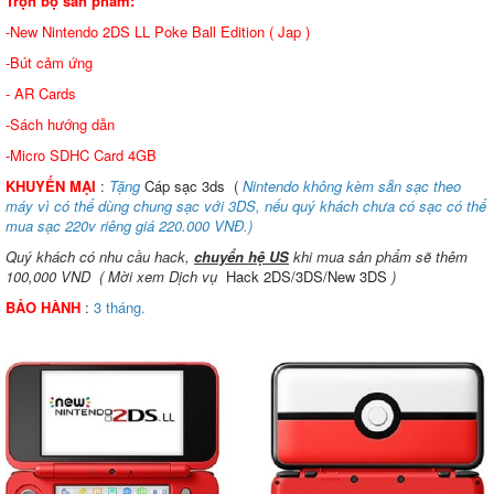
Trọn bộ sản phẩm:
-New Nintendo 2DS LL Poke Ball Edition ( Jap )
-Bút cảm ứng
- AR Cards
-Sách hướng dẫn
-Micro SDHC Card 4GB
KHUYẾN MẠI
:
Tặng
Cáp sạc 3ds
(
Nintendo không kèm sẵn sạc theo
máy vì có thể dùng chung sạc với 3DS, nếu quý khách chưa có sạc có thể
mua sạc 220v riêng giá 220.000 VNĐ.)
Quý khách có nhu cầu hack,
chuyển hệ US
khi mua sản phẩm sẽ thêm
100,000 VND ( Mời xem Dịch vụ
Hack 2DS/3DS/New 3DS
)
BẢO HÀNH
:
3 tháng.