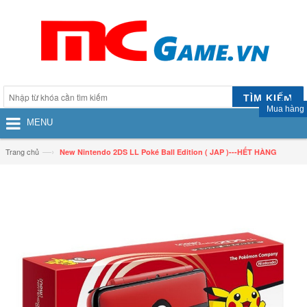
TÌM KIẾM
Mua hàng
MENU
—›
Trang chủ
New Nintendo 2DS LL Poké Ball Edition ( JAP )---HẾT HÀNG