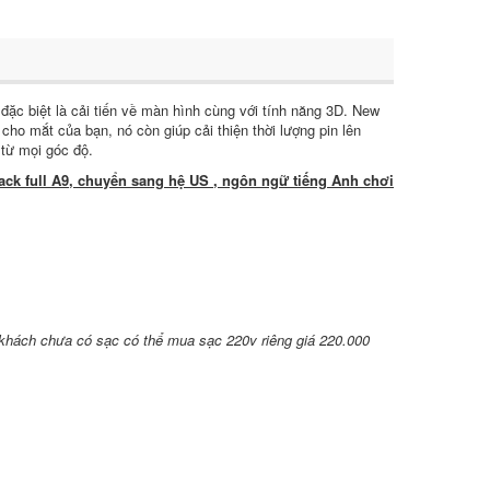
c biệt là cải tiến về màn hình cùng với tính năng 3D. New
ho mắt của bạn, nó còn giúp cải thiện thời lượng pin lên
từ mọi góc độ.
ack full A9, chuyển sang hệ US , ngôn ngữ tiếng Anh chơi
khách chưa có sạc có thể mua sạc 220v riêng giá 220.000