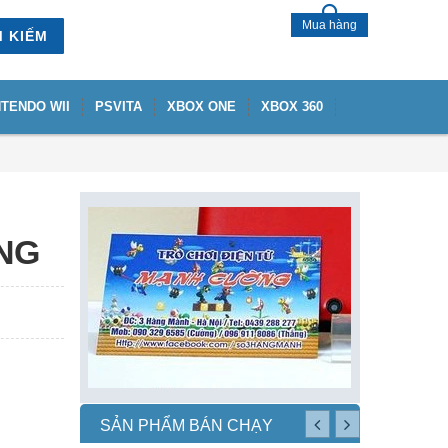
Mua hàng
M KIẾM
NTENDO WII
PSVITA
XBOX ONE
XBOX 360
NG
SẢN PHẨM BÁN CHẠY