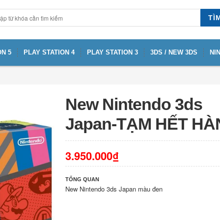
TÌ
N 5
PLAY STATION 4
PLAY STATION 3
3DS / NEW 3DS
NI
New Nintendo 3ds
Japan-TẠM HẾT HÀ
3.950.000₫
TỔNG QUAN
New Nintendo 3ds Japan màu đen