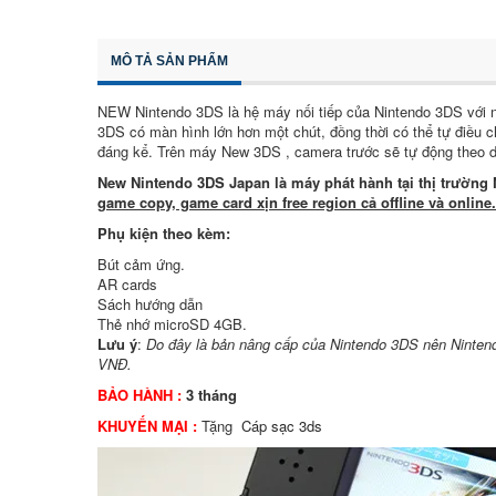
MÔ TẢ SẢN PHẨM
NEW Nintendo 3DS là hệ máy nối tiếp của Nintendo 3DS với n
3DS có màn hình lớn hơn một chút, đồng thời có thể tự điều c
đáng kể. Trên máy New 3DS , camera trước sẽ tự động theo d
New Nintendo 3DS Japan là máy phát hành tại thị trường
game copy, game card xịn free region cả offline và online.
Phụ kiện theo kèm:
Bút cảm ứng.
AR cards
Sách hướng dẫn
Thẻ nhớ microSD 4GB.
Lưu ý
:
Do đây là bản nâng cấp của Nintendo 3DS nên Ninten
VNĐ.
BẢO HÀNH :
3 tháng
KHUYẾN MẠI :
Tặng
Cáp sạc 3ds