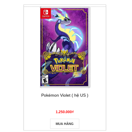
Pokémon Violet ( hệ US )
Thẻ Pokém
Masque
1.250.000₫
MUA HÀNG