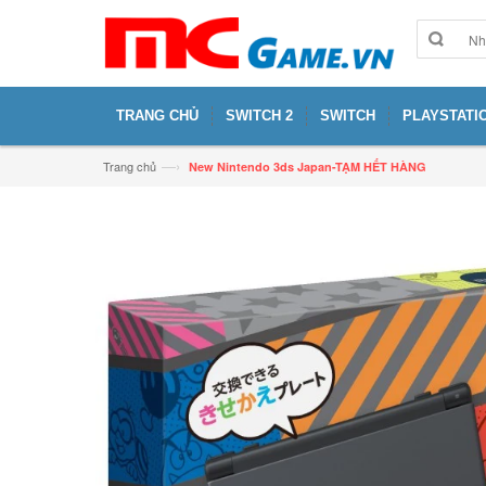
TRANG CHỦ
SWITCH 2
SWITCH
PLAYSTATIO
—›
Trang chủ
New Nintendo 3ds Japan-TẠM HẾT HÀNG