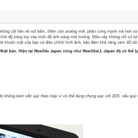
hững cải tiến về nút bấm, thêm cần analog mới, phần cứng mạnh mẽ hơn và đặ
hỉnh độ sáng tùy vào mức độ ánh sáng môi trường. Điều này không chỉ có lợi c
õi khuôn mặt của bạn và điều chỉnh hình ảnh, bảo đảm khả năng xem 3D tốt 
 Nhật bản. Hiện tại New3ds Japan cũng như New3dsLL Japan đã có thể
h
do không kèm sẵn sạc theo máy vì có thể dùng chung sạc với 3DS, nếu quý 