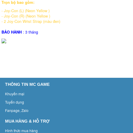
Trọn bộ bao gồm:
- Joy‑Con (L) (Neon Yellow )
- Joy‑Con (R) (Neon Yellow )
- 2 Joy‑Con Wrist Strap (màu đen)
BẢO HÀNH
: 3 tháng
THÔNG TIN MC GAME
Khuyến mại
Tuyển dụng
Fanpage, Zalo
MUA HÀNG & HỖ TRỢ
Hình thức mua hàng