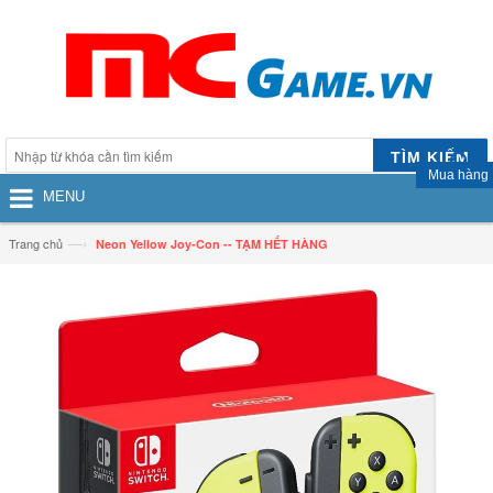
TÌM KIẾM
Mua hàng
MENU
—›
Trang chủ
Neon Yellow Joy‑Con -- TẠM HẾT HÀNG