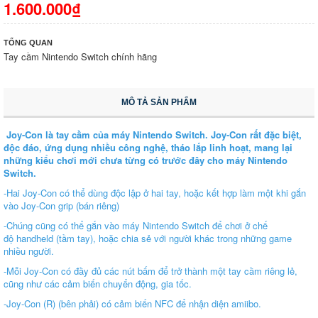
1.600.000₫
TỔNG QUAN
Tay cầm Nintendo Switch chính hãng
MÔ TẢ SẢN PHẨM
Joy-Con là tay cầm của máy Nintendo Switch. Joy-Con rất đặc biệt,
độc đáo, ứng dụng nhiều công nghệ, tháo lắp linh hoạt, mang lại
những kiểu chơi mới chưa từng có trước đây cho máy Nintendo
Switch.
-Hai Joy-Con có thể dùng độc lập ở hai tay, hoặc kết hợp làm một khi gắn
vào Joy-Con grip (bán riêng)
-Chúng cũng có thể gắn vào máy Nintendo Switch để chơi ở chế
độ handheld (tầm tay), hoặc chia sẻ với người khác trong những game
nhiều người.
-Mỗi Joy-Con có đầy đủ các nút bấm để trở thành một tay cầm riêng lẻ,
cũng như các cảm biến chuyển động, gia tốc.
-Joy-Con (R) (bên phải) có cảm biến NFC để nhận diện amiibo.