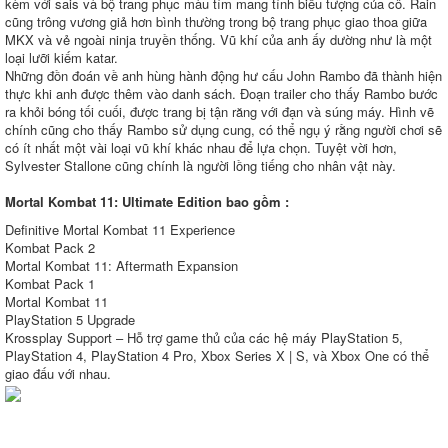
kèm với sais và bộ trang phục màu tím mang tính biểu tượng của cô. Rain
cũng trông vương giả hơn bình thường trong bộ trang phục giao thoa giữa
MKX và vẻ ngoài ninja truyền thống. Vũ khí của anh ấy dường như là một
loại lưỡi kiếm katar.
Những đồn đoán về anh hùng hành động hư cấu John Rambo đã thành hiện
thực khi anh được thêm vào danh sách. Đoạn trailer cho thấy Rambo bước
ra khỏi bóng tối cuối, được trang bị tận răng với đạn và súng máy. Hình vẽ
chính cũng cho thấy Rambo sử dụng cung, có thể ngụ ý rằng người chơi sẽ
có ít nhất một vài loại vũ khí khác nhau để lựa chọn. Tuyệt vời hơn,
Sylvester Stallone cũng chính là người lồng tiếng cho nhân vật này.
Mortal Kombat 11: Ultimate Edition bao gồm :
Definitive Mortal Kombat 11 Experience
Kombat Pack 2
Mortal Kombat 11: Aftermath Expansion
Kombat Pack 1
Mortal Kombat 11
PlayStation 5 Upgrade
Krossplay Support – Hỗ trợ game thủ của các hệ máy PlayStation 5,
PlayStation 4, PlayStation 4 Pro, Xbox Series X | S, và Xbox One có thể
giao đấu với nhau.