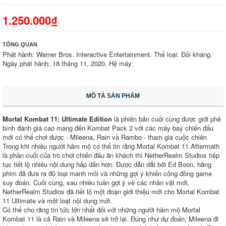
1.250.000₫
TỔNG QUAN
Phát hành: Warner Bros. Interactive Entertainment. Thể loại: Đối kháng.
Ngày phát hành: 18 tháng 11, 2020. Hệ máy:
MÔ TẢ SẢN PHẨM
Mortal Kombat 11: Ultimate Edition
là phiên bản cuối cùng được giới phê
bình đánh giá cao mang đến Kombat Pack 2 với các máy bay chiến đấu
mới có thể chơi được - Mileena, Rain và Rambo - tham gia cuộc chiến
Trong khi nhiều người hâm mộ có thể tin rằng Mortal Kombat 11 Aftermath
là phần cuối của trò chơi chiến đấu ăn khách thì NetherRealm Studios tiếp
tục tiết lộ nhiều nội dung hấp dẫn hơn. Được dẫn dắt bởi Ed Boon, hãng
phim đã đưa ra đủ loại manh mối và những gợi ý khiến cộng đồng game
suy đoán. Cuối cùng, sau nhiều tuần gợi ý về các nhân vật mới,
NetherRealm Studios đã tiết lộ một đoạn giới thiệu mới cho Mortal Kombat
11 Ultimate và một loạt nội dung mới.
Có thể cho rằng tin tức lớn nhất đối với những người hâm mộ Mortal
Kombat 11 là cả Rain và Mileena sẽ trở lại. Đúng như dự đoán, Mileena đi