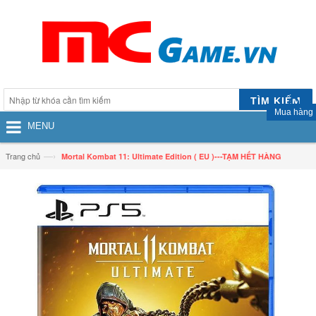
TÌM KIẾM
Mua hàng
MENU
—›
Trang chủ
Mortal Kombat 11: Ultimate Edition ( EU )---TẠM HẾT HÀNG