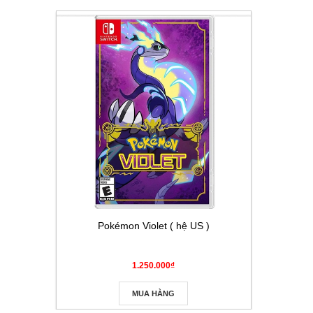
Pokémon Violet ( hệ US )
Thẻ Pokém
Masque
1.250.000₫
MUA HÀNG