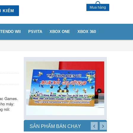
Mua hàng
M KIẾM
NTENDO WII
PSVITA
XBOX ONE
XBOX 360
niac Games.
 cho máy:
g nói:
SẢN PHẨM BÁN CHẠY