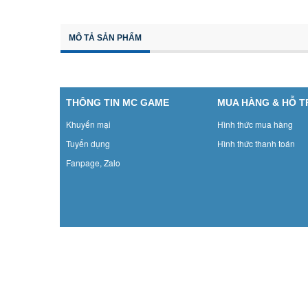
MÔ TẢ SẢN PHẨM
THÔNG TIN MC GAME
MUA HÀNG & HỖ 
Khuyến mại
Hình thức mua hàng
Tuyển dụng
Hình thức thanh toán
Fanpage, Zalo
MC Game SHOP
Số 3 Hàng Mành, Hoàn kiếm, Hà nội