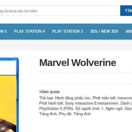
TÌ
N 5
PLAY STATION 4
PLAY STATION 3
3DS / NEW 3DS
NI
Marvel Wolverine
TỔNG QUAN
Thể loại: Hành động phiêu lưu. Phát triển bởi: Insom
Phát hành bởi: Sony Interactive Entertainment. Dành
PlayStation 5 (PS5). Số người chơi: 1. Ngôn ngữ: Giọn
Tiếng Anh, Phụ đề: Tiếng Anh