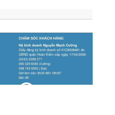
CHĂM SÓC KHÁCH HÀNG
Hộ kinh doanh Nguyễn Mạnh Cường
Giấy đăng ký kinh doanh số 01C8008481 do
UBND quận Hoàn Kiếm cấp ngày 17/04/2006
(0243) 9288 277
090 329 6585 (Cường)
098 743 9350 ( Đạt)
Giờ làm việc: 8h30 đến 18h30”
Bản đồ
g cấp bởi
Sapo