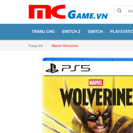
TRANG CHỦ
SWITCH 2
SWITCH
PLAYSTATIO
—›
Trang chủ
Marvel Wolverine