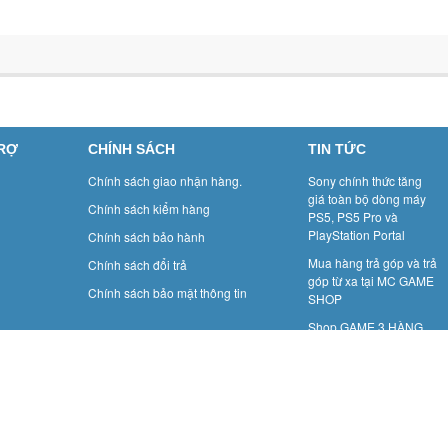
TRỢ
CHÍNH SÁCH
TIN TỨC
Chính sách giao nhận hàng.
Sony chính thức tăng
giá toàn bộ dòng máy
Chính sách kiểm hàng
PS5, PS5 Pro và
PlayStation Portal
Chính sách bảo hành
Mua hàng trả góp và trả
Chính sách đổi trả
góp từ xa tại MC GAME
Chính sách bảo mật thông tin
SHOP
Shop GAME 3 HÀNG
MÀNH: GAME BOY- Một
thời để nhớ.
Cun
Điệnthoại: 02439288277
Email: game3hangmanh@gmail.com