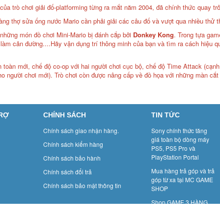
a trò chơi giải đố-platforming từng ra mắt năm 2004, đã chính thức quay trở 
àng thợ sửa ống nước Mario cần phải giải các câu đố và vượt qua nhiều thử 
những món đồ chơi Mini-Mario bị đánh cắp bởi
Donkey Kong
. Trong tựa gam
i làm cản đường....Hãy vận dụng trí thông minh của bạn và tìm ra cách hiệu q
àn toàn mới, chế độ co-op với hai người chơi cục bộ, chế độ Time Attack (cạ
ho người chơi mới). Trò chơi còn được nâng cấp về đồ họa với những màn cắ
TRỢ
CHÍNH SÁCH
TIN TỨC
Chính sách giao nhận hàng.
Sony chính thức tăng
giá toàn bộ dòng máy
Chính sách kiểm hàng
PS5, PS5 Pro và
PlayStation Portal
Chính sách bảo hành
Mua hàng trả góp và trả
Chính sách đổi trả
góp từ xa tại MC GAME
Chính sách bảo mật thông tin
SHOP
Shop GAME 3 HÀNG
MÀNH: GAME BOY- Một
thời để nhớ.