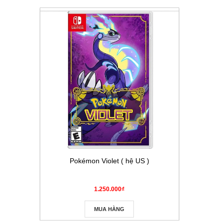
Pokémon Violet ( hệ US )
Thẻ Pokém
Masque
1.250.000₫
MUA HÀNG