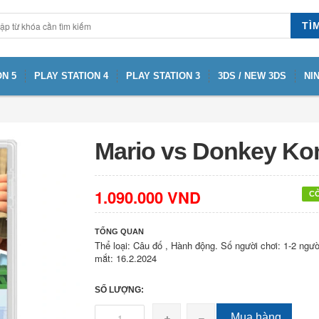
TÌ
N 5
PLAY STATION 4
PLAY STATION 3
3DS / NEW 3DS
NI
Mario vs Donkey Ko
1.090.000 VND
C
TỔNG QUAN
Thể loại: Câu đố , Hành động. Số người chơi: 1-2 ngườ
mắt: 16.2.2024
SỐ LƯỢNG:
Mua hàng