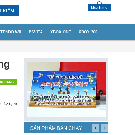
Mua hàng
M KIẾM
NTENDO WII
PSVITA
XBOX ONE
XBOX 360
ng
ÒN HÀNG
i. Ngày ra
SẢN PHẨM BÁN CHẠY