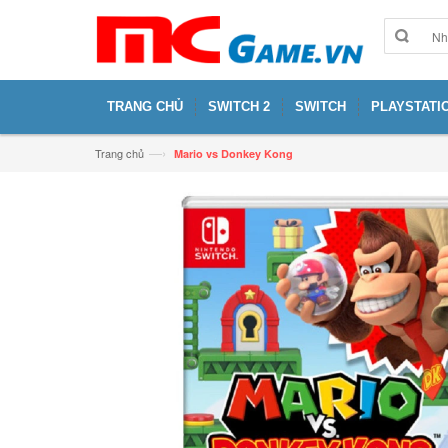
TRANG CHỦ
SWITCH 2
SWITCH
PLAYSTATIO
—›
Trang chủ
Mario vs Donkey Kong