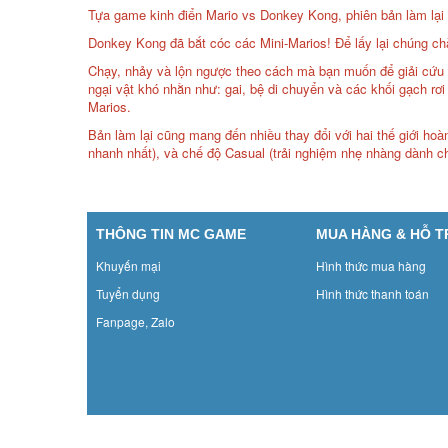
Tựa game kinh điển Mario vs Donkey Kong, phiên bản làm lại củ
Donkey Kong đã bắt cóc các Mini-Marios! Để lấy lại chúng ch
Chạy, nhảy và lộn ngược theo cách mà bạn muốn để giải cứu 
ngại vật khó nhằn như: gai, bệ di chuyển và các khối gạch rơ
Marios.
Bản làm lại cũng mang đến nhiều thay đổi với hai thế giới ho
nhanh nhất), và chế độ Casual (trải nghiệm nhẹ nhàng dành c
THÔNG TIN MC GAME
MUA HÀNG & HỖ 
Khuyến mại
Hình thức mua hàng
Tuyển dụng
Hình thức thanh toán
Fanpage, Zalo