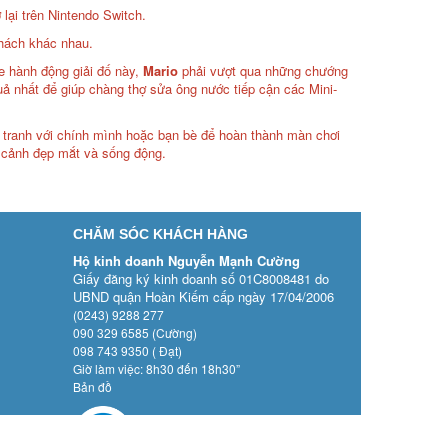
lại trên Nintendo Switch.
thách khác nhau.
e hành động giải đố này,
Mario
phải vượt qua những chướng
uả nhất để giúp chàng thợ sửa ông nước tiếp cận các Mini-
nh tranh với chính mình hoặc bạn bè để hoàn thành màn chơi
t cảnh đẹp mắt và sống động.
CHĂM SÓC KHÁCH HÀNG
Hộ kinh doanh Nguyễn Mạnh Cường
Giấy đăng ký kinh doanh số 01C8008481 do
UBND quận Hoàn Kiếm cấp ngày 17/04/2006
(0243) 9288 277
090 329 6585 (Cường)
098 743 9350 ( Đạt)
Giờ làm việc: 8h30 đến 18h30”
Bản đồ